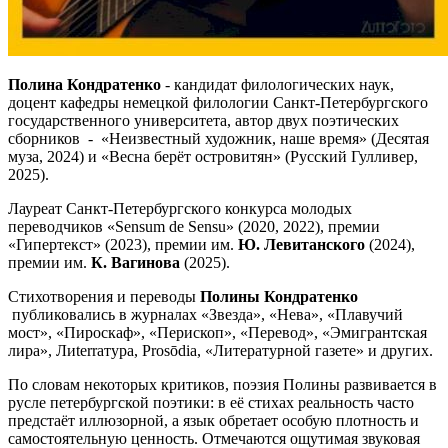
Полина Кондратенко
- кандидат филологических наук,
доцент кафедры немецкой филологии Санкт-Петербургского
государственного университета, автор двух поэтических
сборников - «Неизвестный художник, наше время» (Десятая
муза, 2024) и «Весна берёт островитян» (Русский Гулливер,
2025).
Лауреат Санкт-Петербургского конкурса молодых
переводчиков «Sensum de Sensu» (2020, 2022), премии
«Гипертекст» (2023), премии им.
Ю. Левитанского
(2024),
премии им.
К. Вагинова
(2025).
Стихотворения и переводы
Полины Кондратенко
публиковались в журналах «Звезда», «Нева», «Плавучий
мост», «Пироскаф», «Перископ», «Перевод», «Эмигрантская
лира», Лиterraтура, Prosōdia, «Литературной газете» и других.
По словам некоторых критиков, поэзия Полины развивается в
русле петербургской поэтики: в её стихах реальность часто
предстаёт иллюзорной, а язык обретает особую плотность и
самостоятельную ценность. Отмечаются ощутимая звуковая