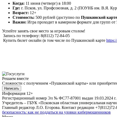
Когда:
11 июня (четверг) в 18:00
Где:
г. Псков, ул. Профсоюзная, д. 2 (ПОУНБ им. В.Я. Кур
Возраст:
12+
Стоимость:
500 рублей (доступно по
Пушкинской карт
Важно:
Игра проходит в камерном формате для групп от 
Успейте занять свое место за игровым столом!
Запись по телефону: 8(8112) 72-84-05
Купить билет онлайн (в том числе по Пушкинской карте
https:
Решаем вместе
Сложности с получением «Пушкинской карты» или приобретени
Написать
Информация
12+
Регистрационный номер Эл № ФС77-87001 выдан 19.03.2024 г.
Учредитель – ГБУК «Псковская областная универсальная науч
Главный редактор Л.О. Егорова. Контакт редакции +7(8112)72-8
безопасность: как не поддаться на уловки кибермошенников
Меню