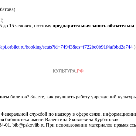
батова)
е
!)
5 до 15 человек, поэтому
предварительная запись обязательна
.
//api.orbilet.ru/booking/seats?id=74943&es=f722be0b91f4afbbd2a744
)
ем билетов? Знаете, как улучшить работу учреждений культур
 Федеральной службой по надзору в сфере связи, информационн
ная библиотека имени Валентина Яковлевича Курбатова»
4-01, bib@pskovlib.ru
При использовании материалов прямая ссылк