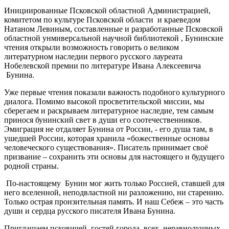
Инициированные Псковской областной Администрацией,
комитетом по культуре Псковской области и краеведом
Натаном Левиным, составленные и разработанные Псковской
областной унмиверсальной научной библиотекой , Бунинские
чтения открыли возможность говорить о великом
литературном наследии первого русского лауреата
Нобелевской премии по литературе Ивана Алексеевича
Бунина.
Уже первые чтения показали важность подобного культурного
диалога. Помимо высокой просветительской миссии, мы
сберегаем и раскрываем литературное наследие, тем самым
принося бунинский свет в души его соотечественников.
Эмиграция не отдаляет Бунина от России, - его душа там, в
ушедшей России, которая хранила «божественные основы
человеческого существования». Писатель принимает своё
призвание – сохранить эти основы для настоящего и будущего
родной страны.
По-настоящему Бунин мог жить только Россией, ставшей для
него вселенной, неподвластной ни разложению, ни старению.
Только острая пронзительная память. И наш Себеж – это часть
души и сердца русского писателя Ивана Бунина.
Приглашаем псковичей, гостей города, всех, неравнодушных