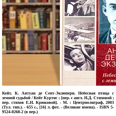
Кейт, К. Антуан де Сент-Экзюпери. Небесная птица с
земной судьбой / Кейт Куртис ; [пер. с англ. Н.Д. Стиховой ;
пер. стихов Е.Н. Крюковой]. - М. : Центрполиграф, 2003
(Тул. тип.). - 655 с., [16] л. фот. - (Великие имена). - ISBN 5-
9524-0268-2 (в пер.)