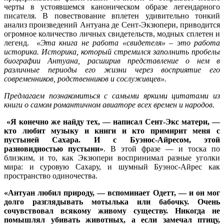
черты в устоявшемся каноническом образе легендарного
писателя. В повествование вплетен удивительно тонкий
анализ произведений Антуана де Сент-Экзюпери, приводится
огромное количество личных свидетельств, модных сплетен и
легенд.
«Эта книга не работа «свидетеля» – это работа
историка. Историка, который стремился заполнить пробелы
биографии Антуана, расширив представление о нем в
различные периоды его жизни через восприятие его
современников, родственников и сослуживцев».
Предлагаем познакомиться с самыми яркими цитатами из
книги о самом романтичном авиаторе всех времен и народов.
«Я конечно же найду тех, — написал Сент-Экс матери, —
кто любит музыку и книги и кто примирит меня с
пустыней Сахара. И с Буэнос-Айресом, этой
разновидностью пустыни»
. В этой фразе — и тоска по
близким, и то, как Экзюпери воспринимал разные уголки
мира: и суровую Сахару, и шумный Буэнос-Айрес как
пространство одиночества.
«Антуан любил природу, — вспоминает Одетт, — и он мог
долго разглядывать мотылька или бабочку. Очень
сочувствовал всякому живому существу. Никогда не
помышлял убивать животных, а если замечал птицу,