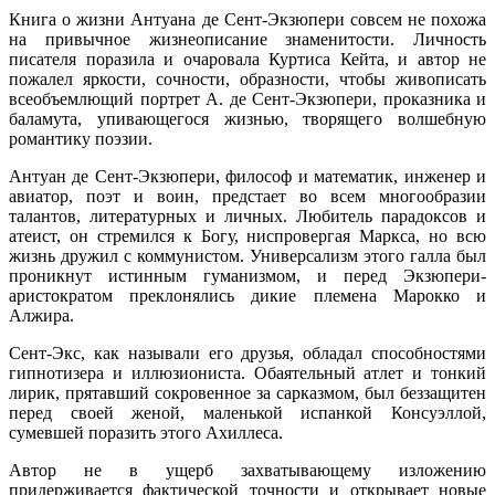
Книга о жизни Антуана де Сент-Экзюпери совсем не похожа
на привычное жизнеописание знаменитости. Личность
писателя поразила и очаровала Куртиса Кейта, и автор не
пожалел яркости, сочности, образности, чтобы живописать
всеобъемлющий портрет А. де Сент-Экзюпери, проказника и
баламута, упивающегося жизнью, творящего волшебную
романтику поэзии.
Антуан де Сент-Экзюпери, философ и математик, инженер и
авиатор, поэт и воин, предстает во всем многообразии
талантов, литературных и личных. Любитель парадоксов и
атеист, он стремился к Богу, ниспровергая Маркса, но всю
жизнь дружил с коммунистом. Универсализм этого галла был
проникнут истинным гуманизмом, и перед Экзюпери-
аристократом преклонялись дикие племена Марокко и
Алжира.
Сент-Экс, как называли его друзья, обладал способностями
гипнотизера и иллюзиониста. Обаятельный атлет и тонкий
лирик, прятавший сокровенное за сарказмом, был беззащитен
перед своей женой, маленькой испанкой Консуэллой,
сумевшей поразить этого Ахиллеса.
Автор не в ущерб захватывающему изложению
придерживается фактической точности и открывает новые