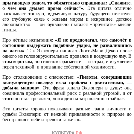
прыгающую рядом, то обязательно спрашивал: „Скажите,
о чём она думает прямо сейчас“»
. Эта цитата отлично
раскрывает тонкую, вдумчивую натуру будущего писателя:
его глубокую связь с живым миром и искреннее, детское
любопытство — он буквально пытался «прочитать» мысли
птицы.
Про лётные испытания:
«Я не предполагал, что самолёт в
состоянии выдержать подобные удары, не развалившись
на части»
. Так Экзюпери написал Люси-Мари Декор после
одного из головокружительных провалов в воздушную яму. В
этом коротком, но сильном фрагменте — и страх, и изумление
перед техникой, и признание собственной уязвимости.
Про столкновение с опасностью:
«Пилоты, совершившие
вынужденную посадку из-за проблем с двигателями, —
добыча мавров»
. Эта фраза запала Экзюпери в душу: она
соединила профессиональный риск с реальной угрозой, и от
этого он стал тревожен, «походил на затравленного зайца».
Эти цитаты хорошо показывают разные грани личности и
судьбы Экзюпери: от нежной привязанности к природе до
бесстрашия в небе и тревоги за жизнь.