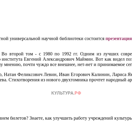
стной универсальной научной библиотеки состоится
презентация
 Во второй том - с 1980 по 1992 гг. Одним из лучших совр
го института Евгений Александрович Маймин. Вот как видел по
у мнению, почти чуждо все внешнее, нет-нет и принимаемое сег
ор, Натан Феликсович Левин, Иван Егорович Калинин, Лариса Як
ева. Стихотворения из нового двухтомника прочтет народный 
ем билетов? Знаете, как улучшить работу учреждений культур