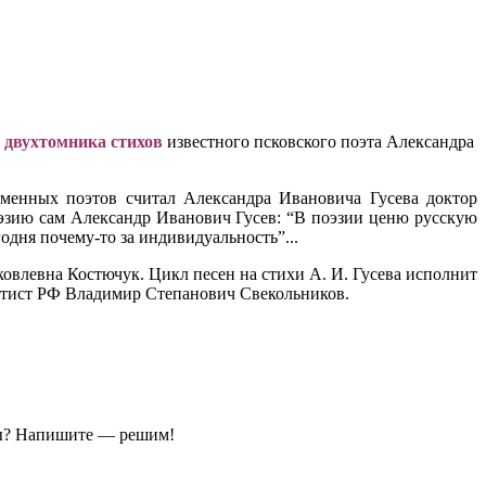
двухтомника стихов
известного псковского поэта Александра
еменных поэтов считал Александра Ивановича Гусева доктор
эзию сам Александр Иванович Гусев: “В поэзии ценю русскую
одня почему-то за индивидуальность”...
овлевна Костючук. Цикл песен на стихи А. И. Гусева исполнит
артист РФ Владимир Степанович Свекольников.
ы?
Напишите — решим!