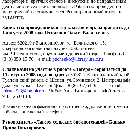
лабораторий, круглых столов и дискуссий по направлениям
деятельности сельских библиотек. Работа по проведению
мероприятий не оплачивается. Регистрационный взнос не
взимается.
Заявки на проведение мастер-классов и др. направлять до
1 августа 2008 года
Птиченко Ольге Васильевне.
Адрес: 620219 г.Екатеринбург, ул. Белинского, 15.
Свердловская областная научная библиотека
им.В.Г.Белинского, научно-методический отдел. Телефон 8
(343) 350-15-76 e-mail:
ptichenko@library.uraic.ru
С заявками на участие в работе «Лагеря» обращаться до
15 августа 2008 года по адресу:
352815 Краснодарский край,
Туапсинский район, с. Шепси, ул.Сочинская, 2. Центральный
дом культуры. Телефон/факс 8 (86167)63 -6-15 e-mail:
mirra2223@rambler.ru
Чибис Алла Викторовна. Моб. тел. 8
918 125 08 10.
В заявке указать фамилию, имя, отчество, должность и место
работы, контактный телефон.
Руководитель «Лагеря сельских библиотекарей» Банько
Ирина Викторовна.