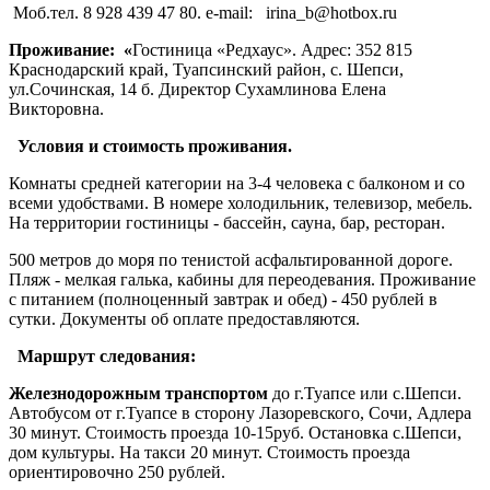
Моб.тел. 8 928 439 47 80. e-mail: irina_b@hotbox.ru
Проживание: «
Гостиница «Редхаус». Адрес: 352 815
Краснодарский край, Туапсинский район, с. Шепси,
ул.Сочинская, 14 б. Директор Сухамлинова Елена
Викторовна.
Условия и стоимость проживания.
Комнаты средней категории на 3-4 человека с балконом и со
всеми удобствами. В номере холодильник, телевизор, мебель.
На территории гостиницы - бассейн, сауна, бар, ресторан.
500 метров до моря по тенистой асфальтированной дороге.
Пляж - мелкая галька, кабины для переодевания. Проживание
с питанием (полноценный завтрак и обед) - 450 рублей в
сутки. Документы об оплате предоставляются.
Маршрут следования:
Железнодорожным транспортом
до г.Туапсе или с.Шепси.
Автобусом от г.Туапсе в сторону Лазоревского, Сочи, Адлера
30 минут. Стоимость проезда 10-15руб. Остановка с.Шепси,
дом культуры. На такси 20 минут. Стоимость проезда
ориентировочно 250 рублей.