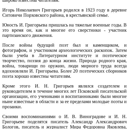
широко известны читателям.
Игорь Николаевич Григорьев родился в 1923 году в деревне
Ситовичи Порховского района, в крестьянской семье.
Юность И. Григорьева пришлась на тяжелые военные годы. В
это время он, как и многие его сверстники - участник
партизанского движения.
После войны будущий поэт был и каменщиком, и
фотографом, и участником археологических раскопок. Затем
были учеба в Литературном институте и поэтическое
творчество, поэзия до конца жизни. Природа родного края,
война, товарищи по оружию, люди мирного труда всегда
вдохновляли И. Григорьева. Более 20 поэтических сборников
поэта хорошо известны читателям.
Кроме этого И. Н. Григорьев являлся создателем и
руководителем в течение многих лет Псковской писательской
организации, его учениками и воспитанниками были многие
ныне известные в области и за ее пределами молодые поэты и
прозаики.
Своими воспоминаниями о И. В. Виноградове и И. Н.
Григорьеве поделятся писатель Александр Александрович
Бологов, писатель и журналист Мира Федоровна Яковлева,