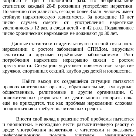
возросло в три с половиной раза. По неофициальной
статистике каждый 20-й россиянин употребляет наркотики.
По мнению специалистов, сегодня более 3 млн. человек имеет
стойкую наркотическую зависимость. За последние 10 лет
число случаев смерти от употребления наркотиков
увеличилось в 12 раз, а среди детей - в 42 раза. Подавляющее
число хронических наркоманов не доживают до 30 лет.
Данные статистики свидетельствуют о тесной связи роста
наркомании с ростом заболеваний СПИДом, вирусным
гепатитом и другими серьёзными заболеваниями. Рост
потребления наркотиков неразрывно связан с ростом
преступности. Ситуацию усугубляет повсеместное закрытие
кружков, спортивных секций, клубов для детей и юношества.
Найти выход их создавшейся ситуации пытаются
правоохранительные органы, образовательные, культурные,
общественные, религиозные и другие организации. О
положительных результатах их деятельности говорить пока
ещё не приходится, так как проблема наркомании сложная,
неоднозначная и требует значительных средств.
Внести свой вклад в решение этой проблемы пытаются
и библиотеки. Необходимо вести разъяснительную работу о
вреде употребления наркотиков с читателями и оказывать
информационную помощь учителям, медицинским