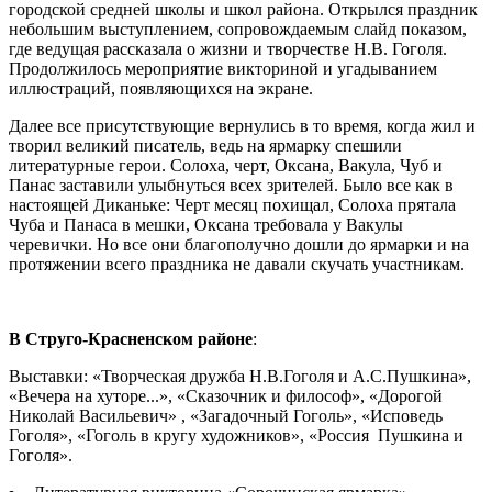
городской средней школы и школ района. Открылся праздник
небольшим выступлением, сопровождаемым слайд показом,
где ведущая рассказала о жизни и творчестве Н.В. Гоголя.
Продолжилось мероприятие викториной и угадыванием
иллюстраций, появляющихся на экране.
Далее все присутствующие вернулись в то время, когда жил и
творил великий писатель, ведь на ярмарку спешили
литературные герои. Солоха, черт, Оксана, Вакула, Чуб и
Панас заставили улыбнуться всех зрителей. Было все как в
настоящей Диканьке: Черт месяц похищал, Солоха прятала
Чуба и Панаса в мешки, Оксана требовала у Вакулы
черевички. Но все они благополучно дошли до ярмарки и на
протяжении всего праздника не давали скучать участникам.
В Струго-Красненском районе
:
Выставки: «Творческая дружба Н.В.Гоголя и А.С.Пушкина»,
«Вечера на хуторе...», «Сказочник и философ», «Дорогой
Николай Васильевич» , «Загадочный Гоголь», «Исповедь
Гоголя», «Гоголь в кругу художников», «Россия Пушкина и
Гоголя».