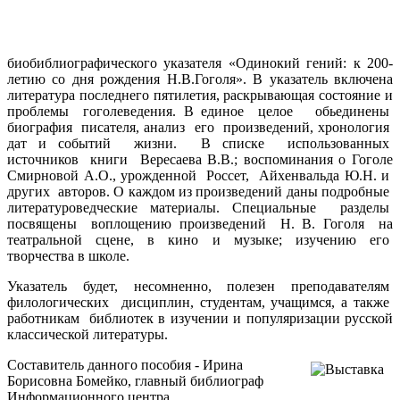
биобиблиографического указателя «Одинокий гений: к 200-
летию со дня рождения Н.В.Гоголя». В указатель включена
литература последнего пятилетия, раскрывающая состояние и
проблемы гоголеведения. В единое целое обьединены
биография писателя, анализ его произведений, хронология
дат и событий жизни. В списке использованных
источников книги Вересаева В.В.; воспоминания о Гоголе
Смирновой А.О., урожденной Россет, Айхенвальда Ю.Н. и
других авторов. О каждом из произведений даны подробные
литературоведческие материалы. Специальные разделы
посвящены воплощению произведений Н. В. Гоголя на
театральной сцене, в кино и музыке; изучению его
творчества в школе.
Указатель будет, несомненно, полезен преподавателям
филологических дисциплин, студентам, учащимся, а также
работникам библиотек в изучении и популяризации русской
классической литературы.
Составитель данного пособия - Ирина
Борисовна Бомейко, главный библиограф
Информационного центра.