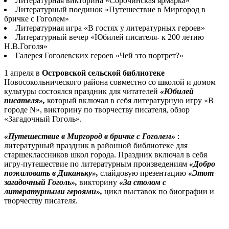
Литературная викторина «Сорочинская ярмарка»
Литературный поединок «Путешествие в Миргород в
бричке с Гоголем»
Литературная игра «В гостях у литературных героев»
Литературный вечер «Юбилей писателя- к 200 летию
Н.В.Гоголя»
Галерея Гоголевских героев «Чей это портрет?»
1 апреля в
Островской сельской библиотеке
Новосокольнического района совместно со школой и домом
культуры состоялся праздник для читателей
«Юбилей
писателя»,
который включал в себя литературную игру «В
городе N», викторину по творчеству писателя, обзор
«Загадочный Гоголь».
«Путешествие в Миргород в бричке с Гоголем»
:
литературный праздник в районной библиотеке для
старшеклассников школ города. Праздник включал в себя
игру-путешествие по литературным произведениям
«Добро
пожаловать в Диканьку»,
слайдовую презентацию
«Этот
загадочный Гоголь»,
викторину
«За столом с
литературными героями»,
цикл выставок по биографии и
творчеству писателя.