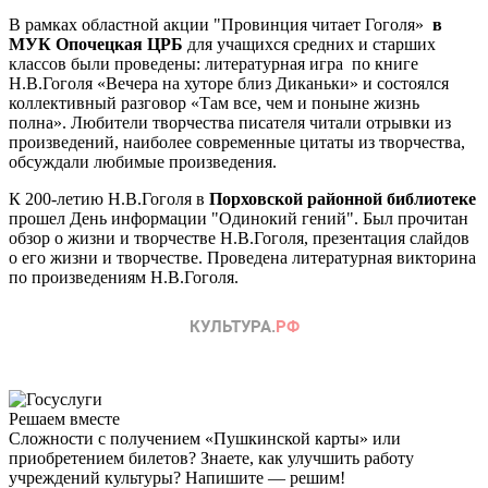
В рамках областной акции "Провинция читает Гоголя»
в
МУК Опочецкая ЦРБ
для учащихся средних и старших
классов были проведены: литературная игра по книге
Н.В.Гоголя «Вечера на хуторе близ Диканьки» и состоялся
коллективный разговор «Там все, чем и поныне жизнь
полна». Любители творчества писателя читали отрывки из
произведений, наиболее современные цитаты из творчества,
обсуждали любимые произведения.
К 200-летию Н.В.Гоголя в
Порховской районной библиотеке
прошел День информации "Одинокий гений". Был прочитан
обзор о жизни и творчестве Н.В.Гоголя, презентация слайдов
о его жизни и творчестве. Проведена литературная викторина
по произведениям Н.В.Гоголя.
Решаем вместе
Сложности с получением «Пушкинской карты» или
приобретением билетов? Знаете, как улучшить работу
учреждений культуры?
Напишите — решим!