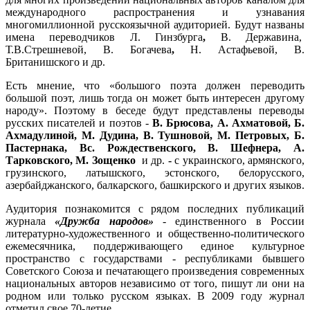
международного распространения и узнавания
многомиллионной русскоязычной аудиторией. Будут названы
имена переводчиков Л. Гинзбурга
,
В. Державина,
Т.В.Стрешневой, В. Богачева
,
Н. Астафьевой, В.
Британишского и др.
Есть мнение, что «большого поэта должен переводить
большой поэт, лишь тогда он может быть интересен другому
народу». Поэтому в беседе будут представлены переводы
русских писателей и поэтов -
В. Брюсова, А. Ахматовой, Б.
Ахмадулиной, М. Дудина, В. Тушновой, М. Петровых, Б.
Пастернака, Вс. Рождественского, В. Шефнера, А.
Тарковского, М. Зощенко
и др.
-
с украинского, армянского,
грузинского, латышского, эстонского, белорусского,
азербайджанского, балкарского, башкирского и других языков.
Аудитория познакомится с рядом последних публикаций
журнала
«Дружба народов»
- единственного в России
литературно-художественного и общественно-политического
ежемесячника, поддерживающего единое культурное
пространство с государствами - республиками бывшего
Советского Союза и печатающего произведения современных
национальных авторов независимо от того, пишут ли они на
родном или только русском языках. В 2009 году журнал
отметил свое 70-летие.