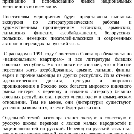
признанию и использованию языков национальных
меньшинств во всем мире.
Посетителям мероприятия будет представлена выставка-
экскурсия по литературоведческим работам и
художественным произведениям эстонских, армянских,
латышских, финских, азербайджанских, белорусских,
польских, немецких писателей-классиков и современных
авторов в переводах на русский язык.
С распадом в 1991 году Советского Союза «разбежались» по
«национальным квартирам» и все литературы бывших
союзных республик. Но это вовсе не означает, что в России
перестали жить азербайджанцы, армяне, латыши, финны,
евреи и прочие выходцы из других республик. Из-за отмены
идеологического диктата, цензуры и широкого
проникновения в Россию всех богатств мирового книжного
рынка интерес к переводу и изданию литератур бывших
союзных республик стал просто «невыгоден» в коммерческом
отношении. Тем не менее, они (литературы) существуют,
успешно развиваются, о чем и будет рассказано.
Отдельной темой разговора станет экскурс в советскую и
русскую школы перевода с языков малых народностей и
национальностей на русский. Перевод на русский язык стал
для многих произведений национальных авторов каналом для