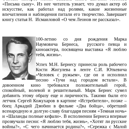
«Письма сыну». Из нее читатель узнает, что думал актер об
искусстве, как работал над ролями, какие жизненные
впечатления и наблюдения питали его творчество. Завершает
книгу статья Н. Исмаиловой «О чем Леонов не рассказал».
100-летию со дня рождения Марка
Наумовича Бернеса, русского певца и
киноактера, посвящена выставка «Я люблю
тебя, жизнь».
Успех М.Н. Бернесу принесла роль рабочего
Кости Жигулева в ленте С.И. Юткевича
«Человек с ружьем», где он и исполнил
песню «Тучи над городом встали». В
довоенном кино требовался положительный герой,
спокойный, волевой и решительный. Марк Бернес сумел
добавить этому образу еще и лиричность. Такими были его
летчик Сергей Кожухаров в картине «Истребители», позже –
боец Аркадий Дзюбин в фильме «Два бойца», обретший
всенародную и долгую славу благодаря песням «Темная ночь»
и «Шаланды полные кефали». В исполнении Бернеса впервые
прозвучали песни: «Я люблю тебя, жизнь», «Хотят ли русские
войны?», «С чего начинается родина?», «Сережка с Малой