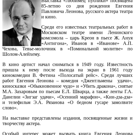
Выставка «Любимец публики» посвящена
85-летию со дня рождения Евгения
Павловича Леонова, русского актера театра
и кино.
Среди его известных театральных работ в
Московском театре имени Ленинского
комсомола – царь Креон в пьесе Ж. Ануя
«Антигона», Иванов в «Иванове» А.П.
Чехова, Тевье-молочник в «Поминальной молитве» по
Шолом-Алейхему.
В кино артист начал сниматься в 1949 году. Известность
пришла к нему после выхода на экран в 1961 году
кинокомедии В. Фетина «Полосатый рейс». Среди лучших
работ Евгения Леонова – комедия «Джентльмены удачи»,
киносказки «Обыкновенное чудо» и «Убить дракона», снятые
М.А. Захаровым по пьесам Е.Л. Шварца, а также ленты Г.А.
Данелии «Зигзаг удачи», «Осенний марафон», «Кин-дза-дза»
и телефильм Э.А. Рязанова «О бедном гусаре замолвите
слово».
На выставке представлены издания, посвященные жизни и
творчеству актера.
Особый интерес может вызвать книга Евгения Леонова