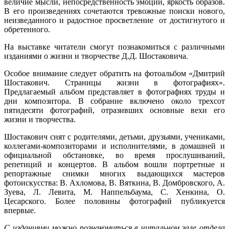
величие мысли, непосредственность эмоций, яркость образов.
В его произведениях сочетаются тревожные поиски нового,
неизведанного и радостное просветление от достигнутого и
обретенного.
На выставке читатели смогут познакомиться с различными
изданиями о жизни и творчестве Д.Д. Шостаковича.
Особое внимание следует обратить на фотоальбом «Дмитрий
Шостакович. Страницы жизни в фотографиях».
Предлагаемый альбом представляет в фотографиях труды и
дни композитора. В собрание включено около трехсот
пятидесяти фотографий, отразивших основные вехи его
жизни и творчества.
Шостакович снят с родителями, детьми, друзьями, учениками,
коллегами-композиторами и исполнителями, в домашней и
официальной обстановке, во время прослушиваний,
репетиций и концертов. В альбом вошли портретные и
репортажные снимки многих выдающихся мастеров
фотоискусства: В. Ахломова, В. Вяткина, В. Домбровского, А.
Зуева, Л. Левита, М. Наппельбаума, С. Хенкина, О.
Цесарского. Более половины фотографий публикуется
впервые.
С изданиями можно познакомиться в читальном зале отдела