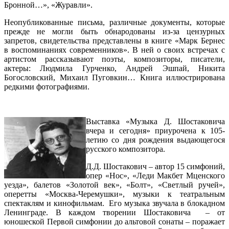
Бронной…», «Журавли».
Неопубликованные письма, различные документы, которые
прежде не могли быть обнародованы из-за цензурных
запретов, свидетельства представлены в книге «Марк Бернес
в воспоминаниях современников». В ней о своих встречах с
артистом рассказывают поэты, композиторы, писатели,
актеры: Людмила Гурченко, Андрей Эшпай, Никита
Богословский, Михаил Пуговкин… Книга иллюстрирована
редкими фотографиями.
Выставка «Музыка Д. Шостаковича
вчера и сегодня» приурочена к 105-
летию со дня рождения выдающегося
русского композитора.
Д.Д. Шостакович – автор 15 симфоний,
опер «Нос», «Леди Макбет Мценского
уезда», балетов «Золотой век», «Болт», «Светлый ручей»,
оперетты «Москва-Черемушки», музыки к театральным
спектаклям и кинофильмам. Его музыка звучала в блокадном
Ленинграде. В каждом творении Шостаковича – от
юношеской Первой симфонии до альтовой сонаты – поражает