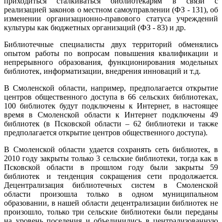
приходиться сталкиваться библиотекарям в связи с
реализацией законов о местном самоуправлении (ФЗ - 131), об
изменении организационно-правового статуса учреждений
культуры как бюджетных организаций (ФЗ - 83) и др.
Библиотечные специалисты двух территорий обменялись
опытом работы по вопросам повышения квалификации и
непрерывного образования, функционирования модельных
библиотек, информатизации, внедрения инноваций и т.д.
В Смоленской области, например, предполагается открытие
центров общественного доступа в 66 сельских библиотеках,
100 библиотек будут подключены к Интернет, в настоящее
время в Смоленской области к Интернет подключены 49
библиотек (в Псковской области – 62 библиотеки и также
предполагается открытие центров общественного доступа).
В Смоленской области удается сохранять сеть библиотек, в
2010 году закрыты только 3 сельские библиотеки, тогда как в
Псковской области в прошлом году были закрыты 59
библиотек и тенденция сокращения сети продолжается.
Децентрализация библиотечных систем в Смоленской
области произошла только в одном муниципальном
образовании, в нашей области децентрализации библиотек не
произошло, только три сельские библиотеки были переданы
на уровень поселения и объединились в централизованную