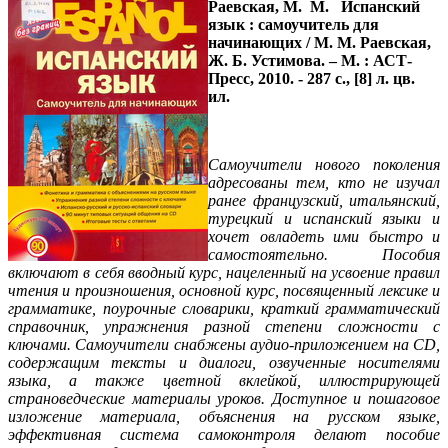
Раевская, М. М.
Испанский
язык : самоучитель для
начинающих / М. М. Раевская,
Ж. Б. Устимова. – М. : АСТ-
Пресс, 2010. - 287 с., [8] л. цв.
ил.
Самоучители нового поколения
адресованы тем, кто не изучал
ранее французский, итальянский,
турецкий и испанский языки и
хочет овладеть ими быстро и
самостоятельно. Пособия
включают в себя вводный курс, нацеленный на усвоение правил
чтения и произношения, основной курс, посвященный лексике и
грамматике, поурочные словарики, краткий грамматический
справочник, упражнения разной степени сложности с
ключами. Самоучители снабжены аудио-приложением на
CD,
содержащим тексты и диалоги, озвученные носителями
языка, а также цветной вклейкой, иллюстрирующей
страноведческие материалы уроков. Доступное и пошаговое
изложение материала, объяснения на русском языке,
эффективная система самоконтроля делают пособие