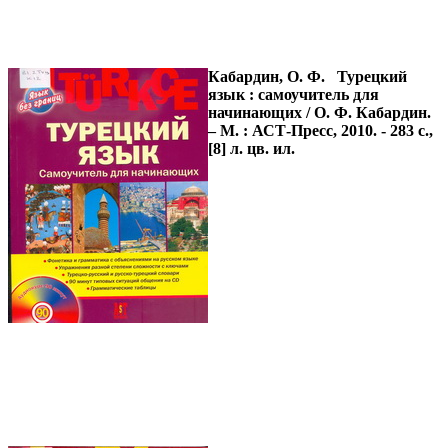
Кабардин, О. Ф.
Турецкий
язык : самоучитель для
начинающих / О. Ф. Кабардин.
– М. : АСТ-Пресс, 2010. - 283 с.,
[8] л. цв. ил.