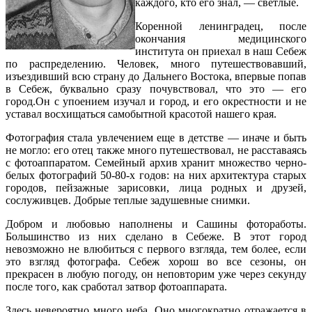
каждого, кто его знал, — светлые.
Коренной ленинградец, после
окончания медицинского
института он приехал в наш Себеж
по распределению. Человек, много путешествовавший,
изъездивший всю страну до Дальнего Востока, впервые попав
в Себеж, буквально сразу почувствовал, что это — его
город.Он с упоением изучал и город, и его окрестности и не
уставал восхищаться самобытной красотой нашего края.
Фотография стала увлечением еще в детстве — иначе и быть
не могло: его отец также много путешествовал, не расставаясь
с фотоаппаратом. Семейный архив хранит множество черно-
белых фотографий 50-80-х годов: на них архитектура старых
городов, пейзажные зарисовки, лица родных и друзей,
сослуживцев. Добрые теплые задушевные снимки.
Добром и любовью наполнены и Сашины фотоработы.
Большинство из них сделано в Себеже. В этот город
невозможно не влюбиться с первого взгляда, тем более, если
это взгляд фотографа. Себеж хорош во все сезоны, он
прекрасен в любую погоду, он неповторим уже через секунду
после того, как сработал затвор фотоаппарата.
Здесь невероятно много неба. Оно многократно отражается в