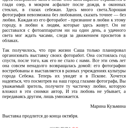
глади озер, в мокром асфальте после дождя, в оконных
стеклах, в глазах себежан. Здесь много света.Хорошая
фотография невозможна без любования, сказать точнее — без
любви. Каждая из его фоторабот - признание в любви к этому
городу, в любви к людям, которые здесь живут. Он не
расставался с фотоаппаратом ни на один день, а удачного
света мог ждать часами, следя за движением просветов в
облаках.
Так получилось, что при жизни Саша только планировал
организовать выставку своих фоторабот. Она состоялась год
спустя, после того, как его не стало с нами. Все эти семь лет
она совсем ненадолго возвращалась домой: его фотографии
востребованы и выставляется в разных учреждениях культуры
города Себежа. Теперь их увидят и в Пскове. Хочется
надеяться, что посмотрев на наш город глазами фотографа, Вы
уважаемый зритель, получите ту частичку любви, которую
вложил в эти снимки автор, И эта любовь не убывает, а
передаваясь другим, лишь умножается.
Марина Кузьмина
Выставка продлится до конца октября.