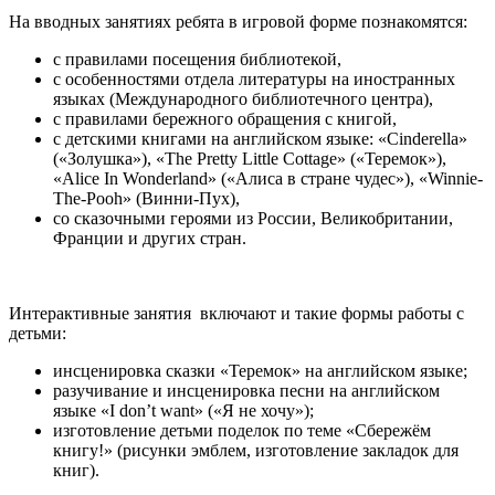
На вводных занятиях ребята в игровой форме познакомятся:
с правилами посещения библиотекой,
с особенностями отдела литературы на иностранных
языках (Международного библиотечного центра),
с правилами бережного обращения с книгой,
с детскими книгами на английском языке: «Cinderella»
(«Золушка»), «The Pretty Little Cottage» («Теремок»),
«Alice In Wonderland» («Алиса в стране чудес»), «Winnie-
The-Pooh» (Винни-Пух),
со сказочными героями из России, Великобритании,
Франции и других стран.
Интерактивные занятия включают и такие формы работы с
детьми:
инсценировка сказки «Теремок» на английском языке;
разучивание и инсценировка песни на английском
языке «I don’t want» («Я не хочу»);
изготовление детьми поделок по теме «Сбережём
книгу!» (рисунки эмблем, изготовление закладок для
книг).