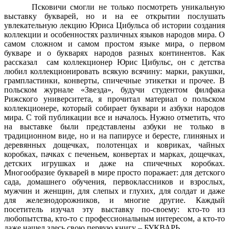
Псковичи смогли не только посмотреть уникальную
выставку букварей, но и на ее открытии послушать
увлекательную лекцию Юриса Цибульса об истории создания
коллекции и особенностях различных языков народов мира. О
самом сложном и самом простом языке мира, о первом
букваре и о букварях народов разных континентов. Как
рассказал сам коллекционер Юрис Цибульс, он с детства
любил коллекционировать всякую всячину: марки, ракушки,
грампластинки, конверты, спичечные этикетки и прочее. В
польском журнале «Звезда», будучи студентом филфака
Рижского университета, я прочитал материал о польском
коллекционере, который собирает буквари и азбуки народов
мира. С той публикации все и началось. Нужно отметить, что
на выставке были представлены азбуки не только в
традиционном виде, но и на папирусе и бересте, глиняных и
деревянных дощечках, полотенцах и ковриках, чайных
коробках, пачках с печеньем, конвертах и марках, дощечках,
детских игрушках и даже на спичечных коробках.
Многообразие букварей в мире просто поражает: для детского
сада, домашнего обучения, первоклассников и взрослых,
мужчин и женщин, для слепых и глухих, для солдат и даже
для железнодорожников, и многие другие. Каждый
посетитель изучал эту выставку по-своему: кто-то из
любопытства, кто-то с профессиональным интересом, а кто-то
даже нашел здесь свою первую книгу – БУКВАРЬ.