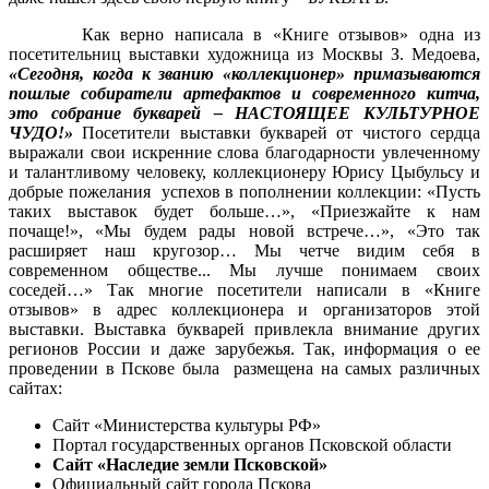
Как верно написала в «Книге отзывов» одна из
посетительниц выставки художница из Москвы З. Медоева,
«Сегодня, когда к званию «коллекционер» примазываются
пошлые собиратели артефактов и современного китча,
это собрание букварей – НАСТОЯЩЕЕ КУЛЬТУРНОЕ
ЧУДО!»
Посетители выставки букварей от чистого сердца
выражали свои искренние слова благодарности увлеченному
и талантливому человеку, коллекционеру Юрису Цыбульсу и
добрые пожелания успехов в пополнении коллекции: «Пусть
таких выставок будет больше…», «Приезжайте к нам
почаще!», «Мы будем рады новой встрече…», «Это так
расширяет наш кругозор… Мы четче видим себя в
современном обществе... Мы лучше понимаем своих
соседей…» Так многие посетители написали в «Книге
отзывов» в адрес коллекционера и организаторов этой
выставки. Выставка букварей привлекла внимание других
регионов России и даже зарубежья. Так, информация о ее
проведении в Пскове была размещена на самых различных
сайтах:
Сайт «Министерства культуры РФ»
Портал государственных органов Псковской области
Сайт «Наследие земли Псковской»
Официальный сайт города Пскова