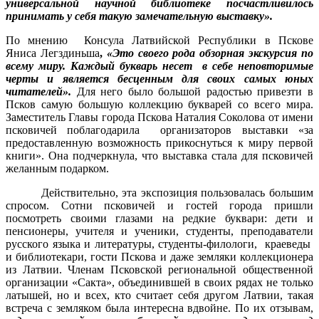
универсальной научной библиотеке посчастливилось
принимать у себя такую замечательную выставку».
По мнению Консула Латвийской Республики в Пскове
Яниса
Легздиньша
,
«Это своего рода обзорная экскурсия по
всему миру.
Каждый букварь несет в себе неповторимые
черты и является бесценным для своих самых юных
читателей».
Для него было большой радостью привезти в
Псков самую большую коллекцию букварей со всего мира.
Заместитель Главы города Пскова Наталия Соколова от имени
псковичей поблагодарила организаторов выставки «за
предоставленную возможность прикоснуться к миру первой
книги». Она подчеркнула, что выставка стала для псковичей
желанным подарком.
Действительно, эта экспозиция пользовалась большим
спросом. Сотни псковичей и гостей города пришли
посмотреть своими глазами на редкие буквари: дети и
пенсионеры, учителя и ученики, студенты, преподаватели
русского языка и литературы, студенты-филологи, краеведы
и библиотекари, гости Пскова и даже земляки коллекционера
из Латвии. Членам Псковской региональной общественной
организации «Сакта», объединившей в своих рядах не только
латышей, но и всех, кто считает себя другом Латвии, такая
встреча с земляком была интересна вдвойне. По их отзывам,