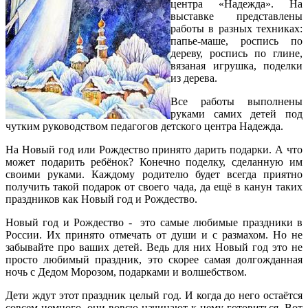
центра «Надежда». На
выставке представлены
работы в разных техниках:
папье-маше, роспись по
дереву, роспись по глине,
вязаная игрушка, поделки
из дерева.
Все работы выполнены
руками самих детей под
чутким руководством педагогов детского центра Надежда.
На Новый год или Рождество принято дарить подарки. А что
может подарить ребёнок? Конечно поделку, сделанную им
своими руками. Каждому родителю будет всегда приятно
получить такой подарок от своего чада, да ещё в канун таких
праздников как Новый год и Рождество.
Новый год и Рождество - это самые любимые праздники в
России. Их принято отмечать от души и с размахом. Но не
забывайте про ваших детей. Ведь для них Новый год это не
просто любимый праздник, это скорее самая долгожданная
ночь с Дедом Морозом, подарками и волшебством.
Дети ждут этот праздник целый год. И когда до него остаётся
совсем немного, они вовсю начинают к нему готовиться. Вот