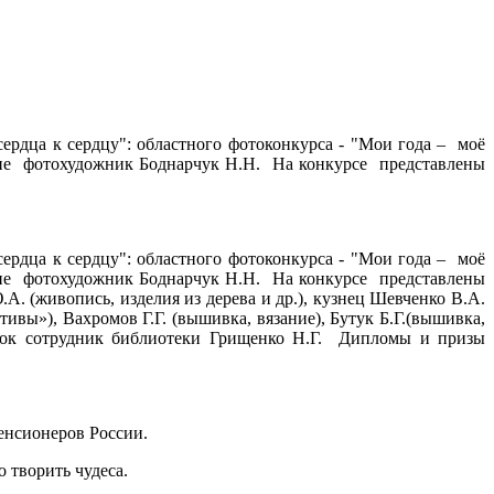
сердца к сердцу": областного фотоконкурса - "Мои года – моё
стие фотохудожник Боднарчук Н.Н. На конкурсе представлены
сердца к сердцу": областного фотоконкурса - "Мои года – моё
стие фотохудожник Боднарчук Н.Н. На конкурсе представлены
 (живопись, изделия из дерева и др.), кузнец Шевченко В.А.
ивы»), Вахромов Г.Г. (вышивка, вязание), Бутук Б.Г.(вышивка,
авок сотрудник библиотеки Грищенко Н.Г. Дипломы и призы
енсионеров России.
 творить чудеса.