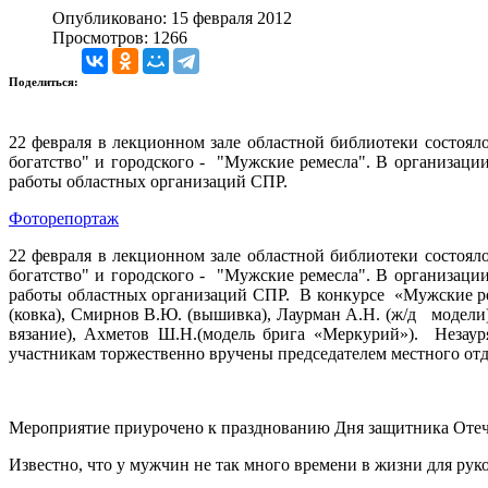
Опубликовано: 15 февраля 2012
Просмотров: 1266
Поделиться:
22 февраля в лекционном зале областной библиотеки состояло
богатство" и городского - "Мужские ремесла". В организац
работы областных организаций СПР.
Фоторепортаж
22 февраля в лекционном зале областной библиотеки состояло
богатство" и городского - "Мужские ремесла". В организац
работы областных организаций СПР. В конкурсе «Мужские рем
(ковка), Смирнов В.Ю. (вышивка), Лаурман А.Н. (ж/д модели),
вязание), Ахметов Ш.Н.(модель брига «Меркурий»). Незау
участникам торжественно вручены председателем местного о
Мероприятие приурочено к празднованию Дня защитника Отече
Известно, что у мужчин не так много времени в жизни для рук