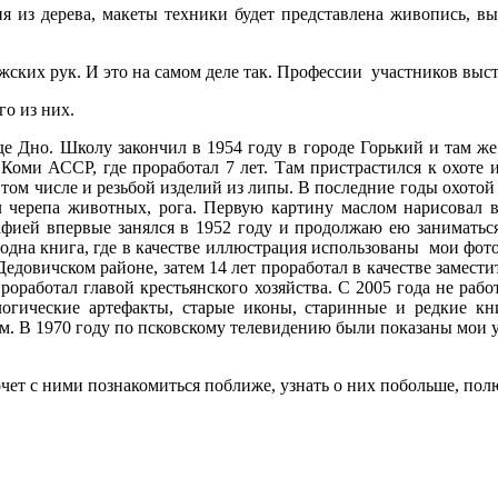
ия из дерева, макеты техники будет представлена живопись, в
ских рук. И это на самом деле так. Профессии участников выст
го из них.
е Дно. Школу закончил в 1954 году в городе Горький и там же
Коми АССР, где проработал 7 лет. Там пристрастился к охоте 
в том числе и резьбой изделий из липы. В последние годы охотой
ал черепа животных, рога. Первую картину маслом нарисовал 
афией впервые занялся в 1952 году и продолжаю ею заниматьс
одна книга, где в качестве иллюстрация использованы мои фото
едовичском районе, затем 14 лет проработал в качестве замест
проработал главой крестьянского хозяйства. С 2005 года не ра
огические артефакты, старые иконы, старинные и редкие кн
. В 1970 году по псковскому телевидению были показаны мои у
очет с ними познакомиться поближе, узнать о них побольше, пол