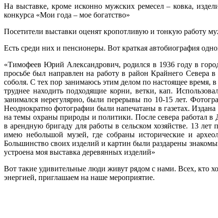
На выставке, кроме исконно мужских ремесел – ковка, издел
конкурса «Мои года – мое богатство»
Посетители выставки оценят кропотливую и тонкую работу муж
Есть среди них и пенсионеры. Вот краткая автобиография одно
«Тимофеев Юрий Александрович, родился в 1936 году в город
просьбе был направлен на работу в район Крайнего Севера в 
соболя. С тех пор занимаюсь этим делом по настоящее время, 
труднее находить подходящие корни, ветки, кап. Использов
занимался нерегулярно, были перерывы по 10-15 лет. Фотогр
Неоднократно фотографии были напечатаны в газетах. Издана 
на темы охраны природы и политики. После севера работал в Д
в арендную бригаду для работы в сельском хозяйстве. 13 лет 
имею небольшой музей, где собраны исторические и археол
Большинство своих изделий и картин были раздарены знакомым
устроена моя выставка деревянных изделий»
Вот такие удивительные люди живут рядом с нами. Всех, кто х
энергией, приглашаем на наше мероприятие.