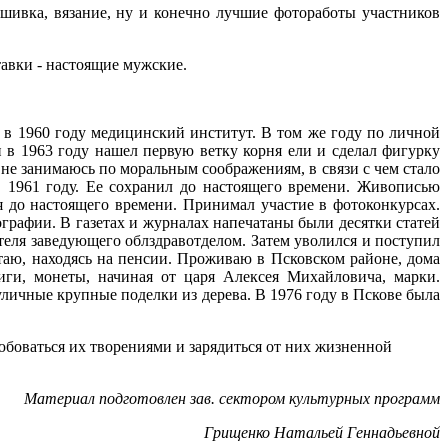
ышивка, вязание, ну и конечно лучшие фотоработы участников
авки - настоящие мужские.
 в 1960 году медицинский институт. В том же году по личной
и в 1963 году нашел первую ветку корня ели и сделал фигурку
 не занимаюсь по моральным соображениям, в связи с чем стало
в 1961 году. Ее сохранил до настоящего времени. Живописью
я до настоящего времени. Принимал участие в фотоконкурсах.
графии. В газетах и журналах напечатаны были десятки статей
ителя заведующего облздравотделом. Затем уволился и поступил
ботаю, находясь на пенсии. Проживаю в Псковском районе, дома
иги, монеты, начиная от царя Алексея Михайловича, марки.
личные крупные поделки из дерева. В 1976 году в Пскове была
юбоваться их творениями и зарядиться от них жизненной
Материал подготовлен зав. сектором культурных программ
Грищенко Натальей Геннадьевной