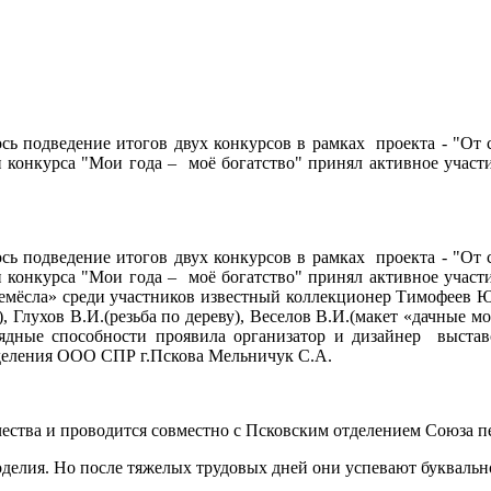
сь подведение итогов двух конкурсов в рамках проекта - "От 
ии конкурса "Мои года – моё богатство" принял активное уча
сь подведение итогов двух конкурсов в рамках проекта - "От 
ии конкурса "Мои года – моё богатство" принял активное уча
ёсла» среди участников известный коллекционер Тимофеев Ю.А.
 Глухов В.И.(резьба по дереву), Веселов В.И.(макет «дачные мот
рядные способности проявила организатор и дизайнер выст
тделения ООО СПР г.Пскова Мельничук С.А.
ства и проводится совместно с Псковским отделением Союза п
оделия. Но после тяжелых трудовых дней они успевают буквально