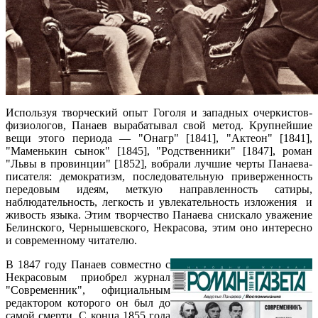
Используя творческий опыт Гоголя и западных очеркистов-
физиологов, Панаев вырабатывал свой метод. Крупнейшие
вещи этого периода — "Онагр" [1841], "Актеон" [1841],
"Маменькин сынок" [1845], "Родственники" [1847], роман
"Львы в провинции" [1852], вобрали лучшие черты Панаева-
писателя: демократизм, последовательную приверженность
передовым идеям, меткую направленность сатиры,
наблюдательность, легкость и увлекательность изложения и
живость языка. Этим творчество Панаева снискало уважение
Белинского, Чернышевского, Некрасова, этим оно интересно
и современному читателю.
В 1847 году Панаев совместно с
Некрасовым приобрел журнал
"Современник", официальным
редактором которого он был до
самой смерти. С конца 1855 года