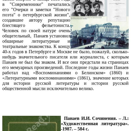
в "Современнике" печатались
его "Очерки и заметки "Нового
поэта" о петербургской жизни",
создавшие автору репутацию
блестящего фельетониста.
Человек по своей натуре очень
общительный, Панаев установил
обширные литературные и
театральные знакомства. К концу
40-х годов в Петербурге и Москве не было, пожалуй, сколько-
нибудь значительного писателя или журналиста, с которым
Панаев не был бы знаком. И все они предстали на страницах
его мемуарных произведений. Последние годы жизни Панаев
работал над «Воспоминаниями о Белинском» (1860) и
«Литературными воспоминаниями» (1861), значение которых
для истории русской литературы и истории русской
общественной мысли исключительно велико.
Панаев И.И. Сочинения. – Л.:
«Художественная литература».
-1987. – 584 с.