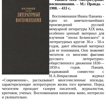
воспоминания. – М.: Правда. –
1988. – 433 с.
Воспоминания Ивана Панаева -
одно из замечательнейших
произведений русской
мемуарной литературы XIX века,
особенно ценный материал для
изучения "эпохи Белинского" и
литературных кругов 30-х - 50-х
годов, дают обильный материал
для ее понимания. Они знакомят
читателя со многими фактами
русского литературно-
общественного движения 1830—
1850-х годов. Панаев,
издававший совместно с
Н.А.Некрасовым журнал
«Современник», рассказывает многочисленные эпизоды,
характеризующие литературную жизнь того времени. Перед
читателем проходит галерея писателей, журналистов,
критиков, ученых. Воспоминания написаны живо, интересно
и увлекательно.