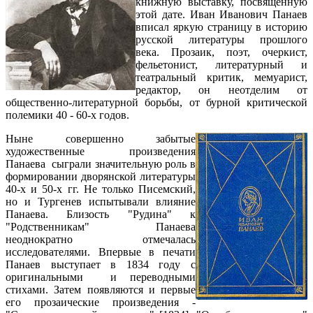
книжную выставку, посвященную
этой дате. Иван Иванович Панаев
вписал яркую страницу в историю
русской литературы прошлого
века. Прозаик, поэт, очеркист,
фельетонист, литературный и
театральный критик, мемуарист,
редактор, он неотделим от
общественно-литературной борьбы, от бурной критической
полемики 40 - 60-х годов.
Ныне совершенно забытые
художественные произведения
Панаева сыграли значительную роль в
формировании дворянской литературы
40-х и 50-х гг. Не только Писемский,
но и Тургенев испытывали влияние
Панаева. Близость "Рудина" к
"Родственникам" Панаева
неоднократно отмечалась
исследователями. Впервые в печати
Панаев выступает в 1834 году с
оригинальными и переводными
стихами. Затем появляются и первые
его прозаические произведения -