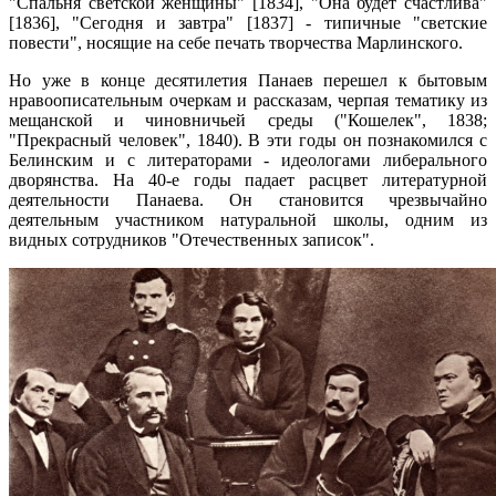
"Спальня светской женщины" [1834], "Она будет счастлива"
[1836], "Сегодня и завтра" [1837] - типичные "светские
повести", носящие на себе печать творчества Марлинского.
Но уже в конце десятилетия Панаев перешел к бытовым
нравоописательным очеркам и рассказам, черпая тематику из
мещанской и чиновничьей среды ("Кошелек", 1838;
"Прекрасный человек", 1840). В эти годы он познакомился с
Белинским и с литераторами - идеологами либерального
дворянства. На 40-е годы падает расцвет литературной
деятельности Панаева. Он становится чрезвычайно
деятельным участником натуральной школы,
одним из
видных сотрудников "Отечественных записок".