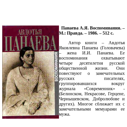
Панаева А.Я. Воспоминания. –
М.: Правда. – 1986. – 512 с.
Автор книги – Авдотья
Яковлевна Панаева (Головачева)
– жена И.И. Панаева. Ее
воспоминания охватывают
четыре десятилетия русской
общественной жизни. Они
повествуют о замечательных
русских писателях,
группировавшихся вокруг
журнала «Современник» -
(Белинском, Некрасове, Герцене,
Чернышевском, Добролюбове и
других). Многое сближает их с
замечательными мемуарами ее
мужа.