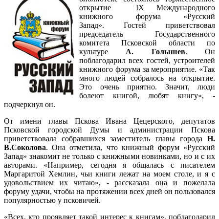
открытие IX Международного
книжного форума «Русский
Запад». Гостей приветствовал
председатель Государственного
комитета Псковской области по
культуре
А. Голышев
. Он
поблагодарил всех гостей, устроителей
книжного форума за мероприятие. «Так
много людей собралось на открытие.
Это очень приятно. Значит, люди
болеют книгой, любят книгу», -
подчеркнул он.
От имени главы Пскова Ивана Цецерского, депутатов
Псковской городской Думы и администрации Пскова
приветствовала собравшихся заместитель главы города
Н.
В.Соколова
. Она отметила, что книжный форум «Русский
Запад» знакомит не только с книжными новинками, но и с их
авторами. «Например, сегодня я общалась с писателем
Маргаритой Хемлин, чьи книги лежат на моем столе, и я с
удовольствием их читаю», - рассказала она и пожелала
форуму удачи, чтобы на протяжении всех дней он пользовался
популярностью у псковичей.
«Всех, кто проявляет такой интерес к книгам», поблагодарил