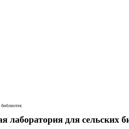
х библиотек
ая лаборатория для сельских б