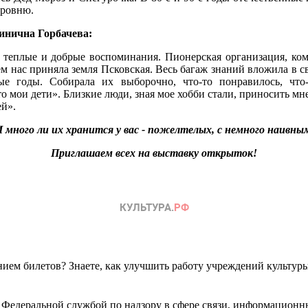
уровню.
ьинична Горбачева:
 теплые и добрые воспоминания. Пионерская организация, ком
м нас приняла земля Псковская. Весь багаж знаний вложила в св
ые годы. Собирала их выборочно, что-то понравилось, чт
о мои дети». Близкие люди, зная мое хобби стали, приносить мн
ей».
 много ли их хранится у вас - пожелтелых, с немного наивн
Приглашаем всех на выставку открыток!
ем билетов? Знаете, как улучшить работу учреждений культур
 Федеральной службой по надзору в сфере связи, информационн