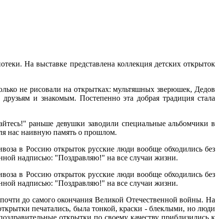
отеки. На выставке представлена коллекция детских открыток
олько не рисовали на открытках: мультяшных зверюшек, Дедов
друзьям и знакомым. Постепенно эта добрая традиция стала
айтесь!" раньше девушки заводили специальные альбомчики в
ля нас наивную память о прошлом.
ривоза в Россию открыток русские люди вообще обходились без
нной надписью: "Поздравляю!" на все случаи жизни.
ривоза в Россию открыток русские люди вообще обходились без
нной надписью: "Поздравляю!" на все случаи жизни.
 почти до самого окончания Великой Отечественной войны. На
ткрытки печатались, была тонкой, краски - блеклыми, но люди
 поздравительные открытки по своему качеству приблизились к