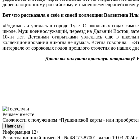
дореволюционному российскому и нынешнему европейскому 
Вот что рассказала о себе и своей коллекции Валентина Ил
«Родилась и училась в городе Туле. О школьных годах самые
школе. Муж военнослужащий, переезд на Дальний Восток, зате
10-ти лет. Детскими открытками увлеклась еще в школьн
коллекционировании никогда не думала. Всегда говорила: - «Эт
интервале от сороковых годов прошлого столетия до наших дн
Давно вы получали красивую открытку? И
Решаем вместе
Сложности с получением «Пушкинской карты» или приобретени
Написать
Информация
12+
Регистрационный номер Эл № ФС77-87001 выдан 19.03.2024 г.