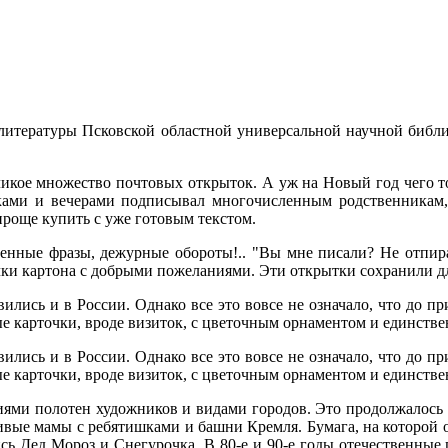
 литературы Псковской областной универсальной научной библи
икое множество почтовых открыток. А уж на Новый год чего т
ками и вечерами подписывал многочисленным родственникам, 
проще купить с уже готовым текстом.
ученные фразы, дежурные обороты!.. "Вы мне писали? Не отпир
чки картона с добрыми пожеланиями. Эти открытки сохранили д
лись и в России. Однако все это вовсе не означало, что до п
е карточки, вроде визиток, с цветочным орнаментом и единстве
лись и в России. Однако все это вовсе не означало, что до п
е карточки, вроде визиток, с цветочным орнаментом и единстве
иями полотен художников и видами городов. Это продолжалось
вые мамы с ребятишками и башни Кремля. Бумага, на которой о
лись Дед Мороз и Снегурочка. В 80-е и 90-е годы отечественные