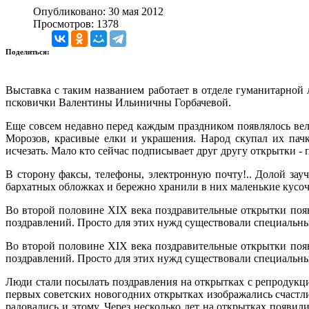
Опубликовано: 30 мая 2012
Просмотров: 1378
Поделиться:
Выставка с таким названием работает в отделе гуманитарной
псковички Валентины Ильиничны Горбачевой.
Еще совсем недавно перед каждым праздником появлялось вел
Морозов, красивые елки и украшения. Народ скупал их пач
исчезать. Мало кто сейчас подписывает друг другу открытки - 
В сторону факсы, телефоны, электронную почту!.. Долой за
бархатных обложках и бережно хранили в них маленькие кусо
Во второй половине XIX века поздравительные открытки появи
поздравлений. Просто для этих нужд существовали специальны
Во второй половине XIX века поздравительные открытки появи
поздравлений. Просто для этих нужд существовали специальны
Люди стали посылать поздравления на открытках с репродукц
первых советских новогодних открытках изображались счастли
радовались и этому. Через несколько лет на открытках появи