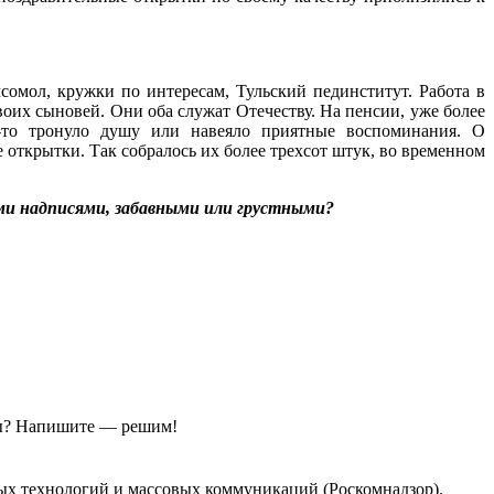
сомол, кружки по интересам, Тульский пединститут. Работа в
оих сыновей. Они оба служат Отечеству. На пенсии, уже более
о-то тронуло душу или навеяло приятные воспоминания. О
е открытки. Так собралось их более трехсот штук, во временном
ыми надписями, забавными или грустными?
ы?
Напишите — решим!
ых технологий и массовых коммуникаций (Роскомнадзор).