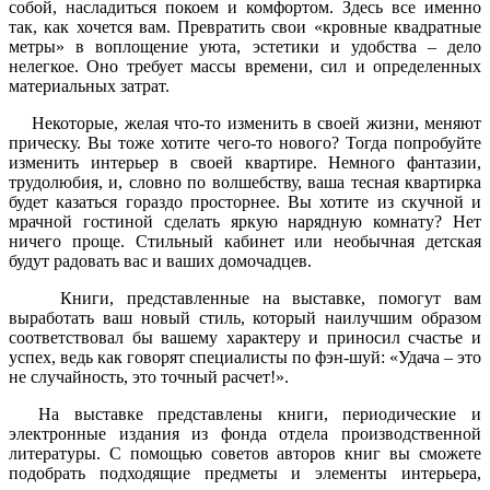
собой, насладиться покоем и комфортом. Здесь все именно
так, как хочется вам. Превратить свои «кровные квадратные
метры» в воплощение уюта, эстетики и удобства – дело
нелегкое. Оно требует массы времени, сил и определенных
материальных затрат.
Некоторые, желая что-то изменить в своей жизни, меняют
прическу. Вы тоже хотите чего-то нового? Тогда попробуйте
изменить интерьер в своей квартире. Немного фантазии,
трудолюбия, и, словно по волшебству, ваша тесная квартирка
будет казаться гораздо просторнее. Вы хотите из скучной и
мрачной гостиной сделать яркую нарядную комнату? Нет
ничего проще. Стильный кабинет или необычная детская
будут радовать вас и ваших домочадцев.
Книги, представленные на выставке, помогут вам
выработать ваш новый стиль, который наилучшим образом
соответствовал бы вашему характеру и приносил счастье и
успех, ведь как говорят специалисты по фэн-шуй: «Удача – это
не случайность, это точный расчет!».
На выставке представлены книги, периодические и
электронные издания из фонда отдела производственной
литературы. С помощью советов авторов книг вы сможете
подобрать подходящие предметы и элементы интерьера,