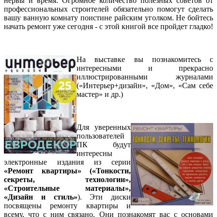
нервы и время. Огромное количество полезных советов от
профессиональных строителей обязательно помогут сделать
вашу ванную комнату поистине райским уголком. Не бойтесь
начать ремонт уже сегодня - с этой книгой все пройдет гладко!
На выставке вы познакомитесь с
интересными и прекрасно
иллюстрированными журналами
(«Интерьер+дизайн», «Дом», «Сам себе
мастер» и др.)
Для уверенных
пользователей
ПК будут
интересны
электронные издания из серии
«Ремонт квартиры»
(«Тонкости,
секреты, технологии»,
«Строительные материалы»,
«Дизайн и стиль»
). Эти диски
посвящены ремонту квартиры и
всему, что с ним связано. Они познакомят вас с основами