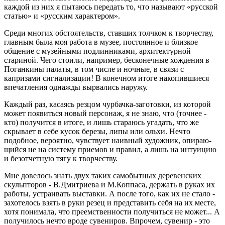
каждой из них я пытаюсь передать то, что называют «русской
статью» и «русским характером».
Среди многих обстоятельств, ставших толчком к творчеству,
главным была моя работа в музее, постоянное и близкое
общение с музейными подлинниками, архитектурной
стариной. Чего стоили, например, бесконечные хождения в
Поганкины палаты, в том числе и ночные, в связи с
капризами сигнализа­ции! В конечном итоге накопившиеся
впечатления однажды вырвались нару­жу.
Каждый раз, касаясь резцом чурбачка-заготовки, из которой
может по­явиться новый персонаж, я не знаю, что (точнее -
кто) получится в итоге, и лишь стараюсь угадать, что же
скрывает в себе кусок березы, липы или ольхи. Нечто
подобное, вероятно, чувствует наивный художник, опираю­
щийся не на систему приемов и правил, а лишь на интуицию
и безотчетную тягу к творчеству.
Мне довелось знать двух таких самобытных деревенских
скульпторов - В.Дмитриева и М.Коппаса, держать в руках их
работы, устраивать выставки. А после того, как их не стало -
захотелось взять в руки резец и представить себя на их месте,
хотя понимала, что преемственности получиться не мо­жет... А
получилось нечто вроде сувениров. Впрочем, сувенир - это