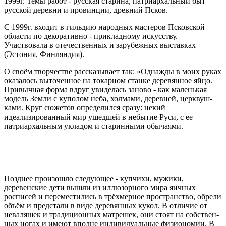
1999г. Темы работ - русская старина, патриархальный быт
русской деревни и провинции, древний Псков.
С 1999г. входит в гильдию народных мастеров Псковской
области по декоративно - прикладному искусству.
Участвовала в отечественных и зару­бежных выставках
(Эстония, Финляндия).
О своём творчестве рассказывает так: «Однажды в моих руках
оказалось выто­ченное на токарном станке деревянное яйцо.
Привычная форма вдруг увиделась заново - как маленькая
модель Земли с ку­полом неба, холмами, деревней, церквуш­
ками. Круг сюжетов определился сразу: некий
идеализированный мир ушедшей в не­бытие Руси, с ее
патриархальным укладом и старинными обычаями.
Позднее произошло следующее - куп­чихи, мужики,
деревенские дети вышли из иллюзорного мира яичных
росписей и пе­реместились в трёхмерное пространство, обрели
объём и предстали в виде деревян­ных кукол. В отличие от
неваляшек и тра­диционных матрешек, они стоят на собствен­
ных ногах и имеют вполне индивидуальные физиономии. В