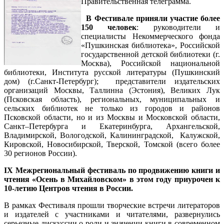
Правительственная телеграмма.
В Фестивале приняли участие более
150 человек
: руководители и
специалисты Некоммерческого фонда
«Пушкинская библиотека», Российской
государственной детской библиотеки (г.
Москва), Российской национальной
библиотеки, Института русской литературы (Пушкинский
дом) (г.Санкт-Петербург); представители издательских
организаций Москвы, Таллинна (Эстония), Великих Лук
(Псковская область), региональных, муниципальных и
сельских библиотек не только из городов и районов
Псковской области, но и из Москвы и Московской области,
Санкт–Петербурга и Екатеринбурга, Архангельской,
Владимирской, Вологодской, Калининградской, Калужской,
Кировской, Новосибирской, Тверской, Томской (всего более
30 регионов России).
IX Межрегиональный фестиваль по продвижению книги и
чтения «Осень в Михайловском» в этом году приурочен к
10-летию Центров чтения в России.
В рамках Фестиваля прошли творческие встречи литераторов
и издателей с участниками и читателями, развернулись
серьезные дискуссии о роли и значении книги в современном