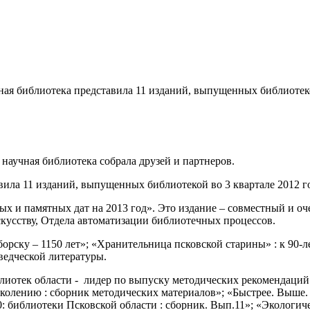
чная библиотека представила 11 изданий, выпущенных библиотеко
научная библиотека собрала друзей и партнеров.
авила 11 изданий, выпущенных библиотекой во 3 квартале 2012 г
 и памятных дат на 2013 год». Это издание – совместный и о
скусству, Отдела автоматизации библиотечных процессов.
борску – 1150 лет»; «Хранительница псковской старины» : к 90
ведческой литературы.
иблиотек области - лидер по выпуску методических рекомендац
олению : сборник мето­дических материалов»; «Быстрее. Выше. 
 библиотеки Псковской области : сборник. Вып.11»; «Экологиче