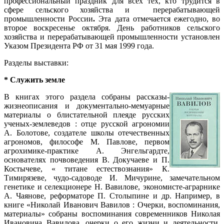
профессиональный праздник для всех тех, кто трудится в
сфере сельского хозяйства и перерабатывающей
промышленности России
.
Эта дата отмечается ежегодно, во
второе
воскресенье октября. День работников сельского
хозяйства и перерабатывающей промышленности установлен
Указом Президента РФ от 31 мая 1999 года.
Разделы выставки:
* Служить земле
В книгах этого раздела собраны рассказы-
жизнеописания и документально-мемуарные
материалы о блистательной плеяде русских
ученых-землеведов : отце русской агрономии
А. Болотове, создателе школы отечественных
агрономов, философе М. Павлове, первом
агрохимике-практике А. Энгельгардте,
основателях почвоведения В. Докучаеве и П.
Костычеве, « титане естествознания» К.
Тимирязеве, чудо-садоводе И. Мичурине, замечательном
генетике и селекционере Н. Вавилове, экономисте-аграрнике
А. Чаянове, реформаторе П. Столыпине и др. Например, в
книге «Николай Иванович Вавилов : Очерки, воспоминания,
материалы» собраны воспоминания современников Николая
Ивановича Вавилова, очерки о его жизни и деятельности,