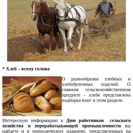
* Хлеб – всему голова
О разнообразии хлебных и
хлебобулочных изделий. О
главном сельскохозяйственном
продукте - хлебе представлена
подборка книг в этом разделе.
Интересную информацию к
Дню работников
сельского
хозяйства и перерабатывающей промышленности
вы
найдете и в периодических изданиях, представленных на