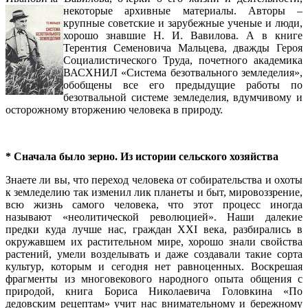
некоторые архивные материалы.
Авторы –
крупные советские и зарубежные ученые и люди,
хорошо знавшие Н. И. Вавилова. А в книге
Терентия Семеновича Мальцева, дважды Героя
Социалистического Труда, почетного академика
ВАСХНИЛ «Система безотвального земледелия»,
обобщены все его предыдущие работы по
безотвальной системе земледелия, вдумчивому и
осторожному вторжению человека в природу.
* Сначала было зерно. Из истории сельского хозяйства
Знаете ли вы, что переход человека от собирательства и охоты
к земледелию так изменил лик планеты и быт, мировоззрение,
всю жизнь самого человека, что этот процесс иногда
называют «неолитической революцией». Наши далекие
предки куда лучше нас, граждан ХХI века, разбирались в
окружавшем их растительном мире, хорошо знали свойства
растений, умели возделывать и даже создавали такие сорта
культур, которым и сегодня нет равноценных. Воскрешая
фрагменты из многовекового народного опыта общения с
природой, книга Бориса Николаевича Головкина «По
дедовским рецептам» учит нас внимательному и бережному