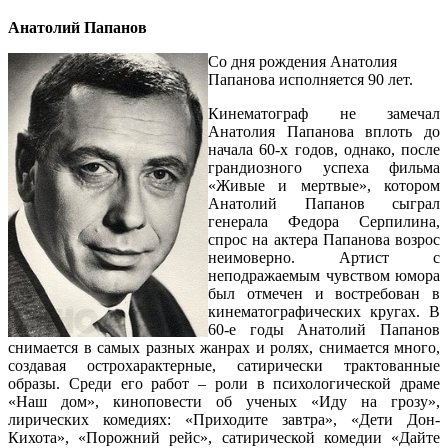
Анатолий Папанов
Со дня рождения Анатолия
Папанова исполняется 90 лет.
Кинематограф не замечал
Анатолия Папанова вплоть до
начала 60-х годов, однако, после
грандиозного успеха фильма
«Живые и мертвые», котором
Анатолий Папанов сыграл
генерала Федора Серпилина,
спрос на актера Папанова возрос
неимоверно. Артист с
неподражаемым чувством юмора
был отмечен и востребован в
кинематографических кругах. В
60-е годы Анатолий Папанов
снимается в самых разных жанрах и ролях, снимается много,
создавая острохарактерные, сатирически трактованные
образы. Среди его работ – роли в психологической драме
«Наш дом», киноповести об ученых «Иду на грозу»,
лирических комедиях: «Приходите завтра», «Дети Дон-
Кихота», «Порожний рейс», сатирической комедии «Дайте