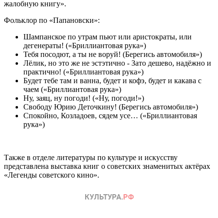
жалобную книгу».
Фольклор по «Папановски»:
Шампанское по утрам пьют или аристократы, или
дегенераты! («Бриллиантовая рука»)
Тебя посодют, а ты не воруй! (Берегись автомобиля»)
Лёлик, но это же не эстэтично - Зато дешево, надёжно и
практично! («Бриллиантовая рука»)
Будет тебе там и ванна, будет и кофэ, будет и какава с
чаем («Бриллиантовая рука»)
Ну, заяц, ну погоди! («Ну, погоди!»)
Свободу Юрию Деточкину! (Берегись автомобиля»)
Спокойно, Козладоев, сядем усе… («Бриллиантовая
рука»)
Также в отделе литературы по культуре и искусству
представлена выставка книг о советских знаменитых актёрах
«Легенды советского кино».