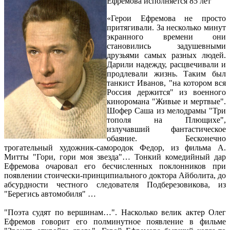
Ефремова исполняется 85 лет
«Герои Ефремова не просто
притягивали. За несколько минут
экранного времени они
становились задушевными
друзьями самых разных людей.
Дарили надежду, расцвечивали и
продлевали жизнь. Таким был
танкист Иванов, "на котором вся
Россия держится" из военного
киноромана "Живые и мертвые".
Шофер Саша из мелодрамы "Три
тополя на Плющихе",
излучавший фантастическое
обаяние. Бесконечно
трогательный художник-самородок Федор, из фильма А.
Митты "Гори, гори моя звезда"… Тонкий комедийный дар
Ефремова очаровал его бесчисленных поклонников при
появлении стоически-принципиального доктора Айболита, до
абсурдности честного следователя Подберезовикова, из
"Берегись автомобиля" …
"Поэта судят по вершинам…". Насколько велик актер Олег
Ефремов говорит его полминутное появление в фильме