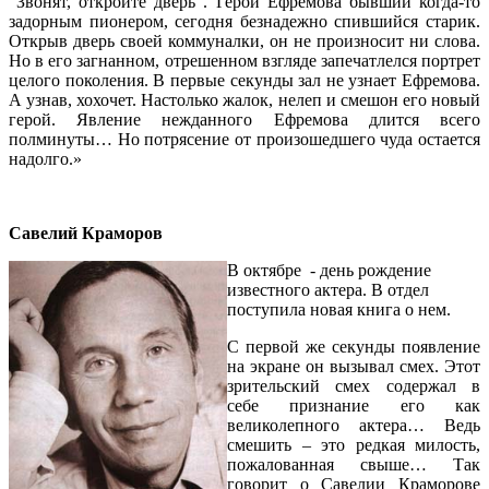
"Звонят, откройте дверь". Герой Ефремова бывший когда-то
задорным пионером, сегодня безнадежно спившийся старик.
Открыв дверь своей коммуналки, он не произносит ни слова.
Но в его загнанном, отрешенном взгляде запечатлелся портрет
целого поколения. В первые секунды зал не узнает Ефремова.
А узнав, хохочет. Настолько жалок, нелеп и смешон его новый
герой. Явление нежданного Ефремова длится всего
полминуты… Но потрясение от произошедшего чуда остается
надолго.»
Савелий Краморов
В октябре - день рождение
известного актера. В отдел
поступила новая книга о нем.
С первой же секунды появление
на экране он вызывал смех. Этот
зрительский смех содержал в
себе признание его как
великолепного актера… Ведь
смешить – это редкая милость,
пожалованная свыше… Так
говорит о Савелии Краморове