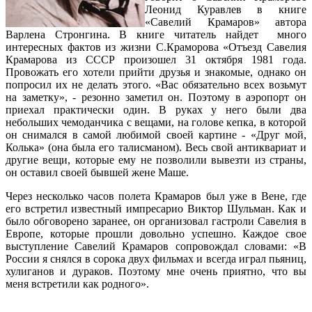
Леонид Куравлев в книге
«Савелий Крамаров» автора
Варлена Стронгина. В книге читатель найдет много
интересных фактов из жизни С.Краморова «Отъезд Савелия
Крамарова из СССР произошел 31 октября 1981 года.
Провожать его хотели прийти друзья и знакомые, однако он
попросил их не делать этого. «Вас обязательно всех возьмут
на заметку», - резонно заметил он. Поэтому в аэропорт он
приехал практически один. В руках у него были два
небольших чемоданчика с вещами, на голове кепка, в которой
он снимался в самой любимой своей картине - «Друг мой,
Колька» (она была его талисманом). Весь свой антиквариат и
другие вещи, которые ему не позволили вывезти из страны,
он оставил своей бывшей жене Маше.
Через несколько часов полета Крамаров был уже в Вене, где
его встретил известный импресарио Виктор Шульман. Как и
было обговорено заранее, он организовал гастроли Савелия в
Европе, которые прошли довольно успешно. Каждое свое
выступление Савелий Крамаров сопровождал словами: «В
России я снялся в сорока двух фильмах и всегда играл пьяниц,
хулиганов и дураков. Поэтому мне очень приятно, что вы
меня встретили как родного».