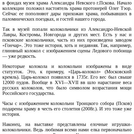
в фондах музея храма Александра Невского г.Пскова. Начало
коллекции положил настоятель храма протоиерей Олег Тэор.
Сейчас ее пополняют дары прихожан храма, побывавших в
паломнических поездках, и гостей нашего города.
Так в музей попали колокольчики из Александро-Невской
Лавры, Костромы, Новгорода и других мест. Есть у нас и
псковские колокольчики, часть из них произведена заводом
«Гончар». Это тоже история, хоть и недавняя. Так, например,
глиняный колокол с изображением сцены Ледового побоища
— уже редкость.
Некоторые колокола и колокольни изображены в виде
статуэток. Это, к примеру, «Царь-колокол» (Московский
кремль). Царь-колокол появился в 1735г. Его вес был свыше
12000 пудов. Вообще в XVI—XVII вв шло нарастание веса
русских колоколов, что было символом возрастания мощи
Российского государства.
Часы с изображением колокольни Троицкого собора (Псков)
подарены храму в честь его столетия (2008г.). И это тоже уже
история.
Наконец, на выставке представлены елочные игрушки-
колокольчики. Ведь любимая всеми нами елка первоначально