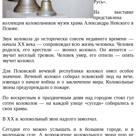
Русь».
На выставке
представлена
коллекция колокольчиков музея храма Александра Невского в
Пскове.
Звук колокола до исторически совсем недавнего времени —
начала XX века — сопровождал всю жизнь человека. Человек
родился, его крестили — звонил колокол. Он женится —
звучит веселый трезвон. Человек умер, его отпели — опять
звучит колокол.
Для Псковской вечевой республики колокол имел особое
значение. Вечевой колокол собирал псковский люд на вече,
извещал о начале войны и о заключении мира. Колокольные
звоны предупреждали о пожаре.
По воскресным и праздничным дням над городом стоял гул
сотен колоколов — на каждой улице «суседи» собирались в
свои храмы.
В XX в. колокольный звон надолго замолчал.
Сегодня его можно услышать и в большом городе, и в
маленьком селе. А возрождение колокольного звона шло не