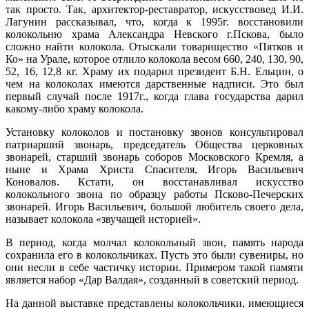
так просто. Так, архитектор-реставратор, искусствовед И.И.
Лагунин рассказывал, что, когда к 1995г. восстановили
колокольню храма Александра Невского г.Пскова, было
сложно найти колокола. Отыскали товарищество «Пятков и
Ко» на Урале, которое отлило колокола весом 660, 240, 130, 90,
52, 16, 12,8 кг. Храму их подарил президент Б.Н. Ельцин, о
чем на колоколах имеются дарственные надписи. Это был
первый случай после 1917г., когда глава государства дарил
какому-либо храму колокола.
Установку колоколов и постановку звонов консультировал
патриарший звонарь, председатель Общества церковных
звонарей, старший звонарь соборов Московского Кремля, а
ныне и Храма Христа Спасителя, Игорь Васильевич
Коновалов. Кстати, он восстанавливал искусство
колокольного звона по образцу работы Псково-Печерских
звонарей. Игорь Васильевич, большой любитель своего дела,
называет колокола «звучащей историей».
В период, когда молчал колокольный звон, память народа
сохранила его в колокольчиках. Пусть это были сувениры, но
они несли в себе частичку истории. Примером такой памяти
является набор «Дар Валдая», созданный в советский период.
На данной выставке представлены колокольчики, имеющиеся