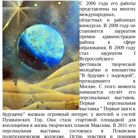
С 2006 года его работы
представлены на многих
международных,
областных и районных
конкурсах. В 2008 году он
становится лауреатом
премии администрации
района в сфере
образования. В 2009 году
стал лауреатом I
Всероссийского
фестиваля творческой
молодёжи и юношества
"В будущее с надеждой",
проходившего в
Москве. С этого момента
начинается отсчёт его
персональных выставок.
Первая персональная
выставка " Первые шаги к
будущему" вызвала огромный интерес у жителей и гостей
Пушкинских Гор. Она стала стартовой площадкой для
воплощения в жизнь творческих планов Максима. В 2011 его
персональная выставка состоялась в Псковском
политехническом колледже. Остро чувствуя и понимая