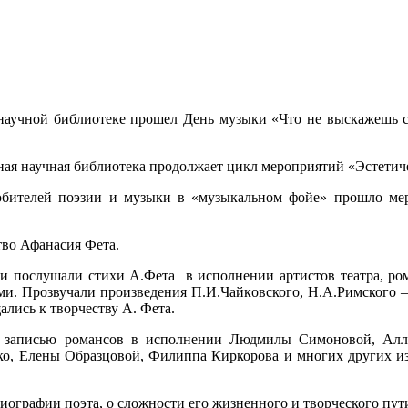
научной библиотеке прошел День музыки «Что не выскажешь сло
ная научная библиотека продолжает цикл мероприятий «Эстетич
любителей поэзии и музыки в «музыкальном фойе» прошло м
тво Афанасия Фета.
и послушали стихи А.Фета в исполнении артистов театра, ро
и. Прозвучали произведения П.И.Чайковского, Н.А.Римского –
лись к творчеству А. Фета.
 записью романсов в исполнении Людмилы Симоновой, Алл
о, Елены Образцовой, Филиппа Киркорова и многих других из
иографии поэта, о сложности его жизненного и творческого пут