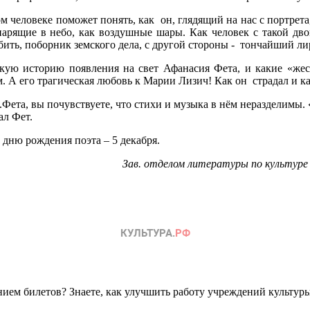
ом человеке поможет понять, как он, глядящий на нас с портрет
 парящие в небо, как воздушные шары. Как человек с такой д
ить, поборник земского дела, с другой стороны - тончайший лир
кую историю появления на свет Афанасия Фета, и какие «жес
А его трагическая любовь к Марии Лизич! Как он страдал и ка
Фета, вы почувствуете, что стихи и музыка в нём неразделимы.
ал Фет.
дню рождения поэта – 5 декабря.
Зав. отделом литературы по культуре
ем билетов? Знаете, как улучшить работу учреждений культур