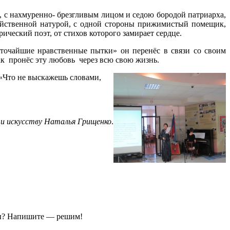
а, с нахмуренно- брезгливым лицом и седою бородой патриарха,
войственной натурой, с одной стороны прижимистый помещик,
ический поэт, от стихов которого замирает сердце.
точайшие нравственные пытки» он перенёс в связи со своим
к пронёс эту любовь через всю свою жизнь.
«Что не выскажешь словами,
 и искусству Наталья Грищенко
.
ы?
Напишите — решим!