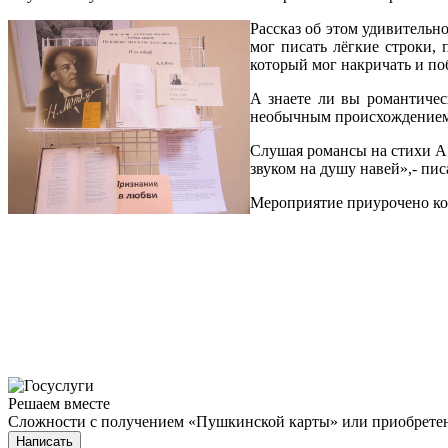
Рассказ об этом удивительн
мог писать лёгкие строки,
который мог накричать и поб
А знаете ли вы романтичес
необычным происхождением. 
Слушая романсы на стихи А.
звуком на душу навей»,- пис
Мероприятие приурочено ко 
Решаем вместе
Сложности с получением «Пушкинской карты» или приобретени
Написать