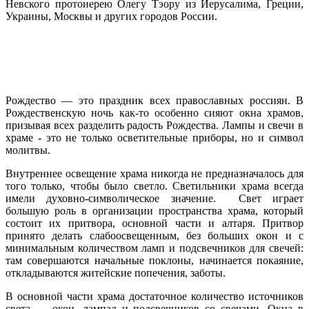
Невского протоиерею Олегу Тэору из Иерусалима, Греции,
Украины, Москвы и других городов России.
Рождество — это праздник всех православных россиян. В
Рождественскую ночь как-то особенно сияют окна храмов,
призывая всех разделить радость Рождества. Лампы и свечи в
храме - это не только осветительные приборы, но и символ
молитвы.
Внутреннее освещение храма никогда не предназначалось для
того только, чтобы было светло. Светильники храма всегда
имели духовно-символическое значение. Свет играет
большую роль в организации пространства храма, который
состоит их притвора, основной части и алтаря. Притвор
принято делать слабоосвещенным, без больших окон и с
минимальным количеством ламп и подсвечников для свечей:
там совершаются начальные поклоны, начинается покаяние,
откладываются житейские попечения, заботы.
В основной части храма достаточное количество источников
света — окон, лампад и подсвечников со свечами. Окна в