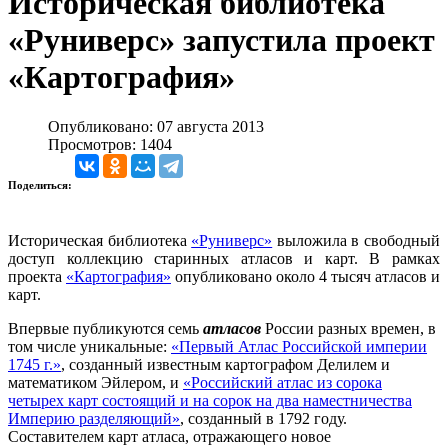
Историческая библиотека
«Руниверс» запустила проект
«Картография»
Опубликовано: 07 августа 2013
Просмотров: 1404
Поделиться:
Историческая библиотека
«Руниверс»
выложила в свободный
доступ коллекцию старинных атласов и карт. В рамках
проекта
«Картография»
опубликовано около 4 тысяч атласов и
карт.
Впервые публикуются семь
атласов
России разных времен, в
том числе уникальные:
«Первый Атлас Российской империи
1745 г.»
, созданный известным картографом Делилем и
математиком Эйлером, и
«Российский атлас из сорока
четырех карт состоящий и на сорок на два наместничества
Империю разделяющий»
, созданный в 1792 году.
Составителем карт атласа, отражающего новое