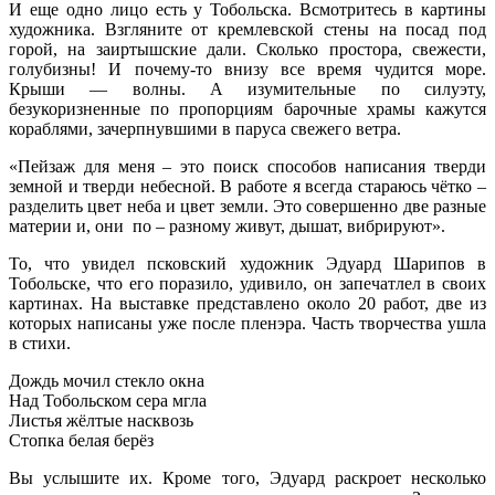
И еще одно лицо есть у Тобольска. Всмотритесь в картины
художника. Взгляните от кремлевской стены на посад под
горой, на заиртышские дали. Сколько простора, свежести,
голубизны! И почему-то внизу все время чудится море.
Крыши — волны. А изумительные по силуэту,
безукоризненные по пропорциям барочные храмы кажутся
кораблями, зачерпнувшими в паруса свежего ветра.
«Пейзаж для меня – это поиск способов написания тверди
земной и тверди небесной. В работе я всегда стараюсь чётко –
разделить цвет неба и цвет земли. Это совершенно две разные
материи и, они по – разному живут, дышат, вибрируют».
То, что увидел псковский художник Эдуард Шарипов в
Тобольске, что его поразило, удивило, он запечатлел в своих
картинах. На выставке представлено около 20 работ, две из
которых написаны уже после пленэра. Часть творчества ушла
в стихи.
Дождь мочил стекло окна
Над Тобольском сера мгла
Листья жёлтые насквозь
Стопка белая берёз
Вы услышите их. Кроме того, Эдуард раскроет несколько