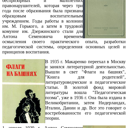
беспризорных и малолетних
правонарушителей, которая через три
года после образования была признана
образцовым воспитательным
учреждением. Годы работы в колонии
им. М. Горького, а затем в трудовой
комунне им. Дзержинского стали для
Антона Семеновича временем
осмысления своего практического опыта, разработки
педагогической системы, определения основных целей и
принципов воспитания.
В 1935 г. Макаренко переехал в Москву
и занялся литературной деятельностью.
Вышли в свет "Флаги на башнях",
"Книга для родителей",
литературоведческие и педагогические
статьи. В золотой фонд мировой
литературы вошла "Педагогическая
поэма", уже в 1936 г. Она была издана в
Великобритании, затем Нидерландах,
Италии, Дании и др. Все это говорит о
востребованности его педагогической
теории.
1 апреля 1939 г. Антон Семенович