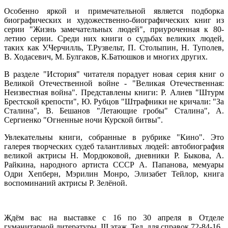
Особенно яркой и примечательной является подборка
биографических и художественно-биографических книг из
серии "Жизнь замечательных людей", приуроченная к 80-
летию серии. Среди них книги о судьбах великих людей,
таких как У.Черчилль, Т.Рузвельт, П. Столыпин, Н. Туполев,
В. Ходасевич, М. Булгаков, К.Батюшков и многих других.
В разделе "История" читателя порадует новая серия книг о
Великой Отечественной войне - "Великая Отечественная:
Неизвестная война". Представлены книги: Р. Алиев "Штурм
Брестской крепости", Ю. Рубцов "Штрафники не кричали: "За
Сталина", В. Бешанов "Летающие гробы" Сталина", А.
Сергиенко "Огненные ночи Курской битвы".
Увлекательны книги, собранные в рубрике "Кино". Это
галерея творческих судеб талантливых людей: автобиография
великой актрисы Н. Мордюковой, дневники Р. Быкова, А.
Райкина, народного артиста СССР А. Папанова, мемуары
Одри Хепберн, Мэрилин Монро, Элизабет Тейлор, книга
воспоминаний актрисы Р. Зелёной.
Ждём вас на выставке с 16 по 30 апреля в Отделе
гуманитарной литературы, III этаж. Тел. для справок 72-84-16.