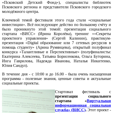
«Псковский Детский Фонд»), специалисты библиотек
Псковского региона и представители Псковского городского
молодёжного центра.
Ключевой темой фестиваля этого года стали «социальные
инвестиции». Всё последующее действо по большому счёту и
было проникнуто этой темой: презентация социального
стартапа «ВИСС» (Ирина Королёва), тренинг ««Секреты
проектного управления» (Сергей Калинин), практикум-
презентация «Digital образование или 7 сетевых ресурсов в
помощь студенту» (Арина Румянцева), открытый полуфинал
конкурса «Талантливые и Перспективные» (полуфиналисты:
Екатерина Алексеева, Татьяна Борисенкова, Ольга Буторина,
Инга Гаврилова, Надежда Иванова, Наталья Никитенко,
Юлия Сандул).
В течение дня - с 10:00 и до 16.00 - была очень насыщенная
программа - полезные знания, ценные советы и актуальные
социальные проекты.
Стартовал фестиваль с
презентации социального
стартапа «
Виртуальная
информационная социальная
служба» (ВИСС)
.
Этот проект -