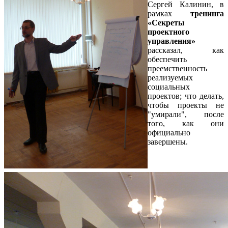
Сергей Калинин, в
рамках
тренинга
«Секреты
проектного
управления»
рассказал, как
обеспечить
преемственность
реализуемых
социальных
проектов; что делать,
чтобы проекты не
"умирали", после
того, как они
официально
завершены.