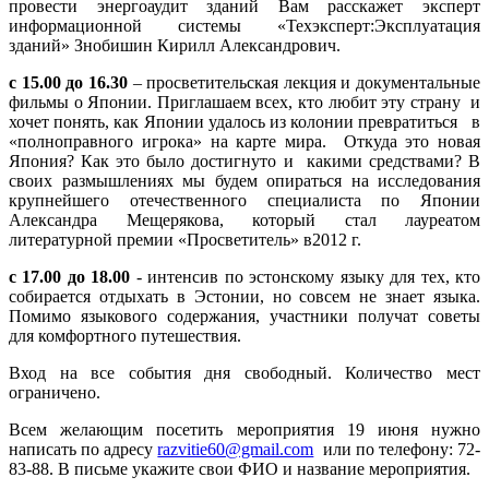
провести энергоаудит зданий Вам расскажет эксперт
информационной системы «Техэксперт:Эксплуатация
зданий» Знобишин Кирилл Александрович.
с 15.00 до 16.30
– просветительская лекция и документальные
фильмы о Японии. Приглашаем всех, кто любит эту страну и
хочет понять, как Японии удалось из колонии превратиться в
«полноправного игрока» на карте мира. Откуда это новая
Япония? Как это было достигнуто и какими средствами? В
своих размышлениях мы будем опираться на исследования
крупнейшего отечественного специалиста по Японии
Александра Мещерякова, который стал лауреатом
литературной премии «Просветитель» в2012 г.
с 17.00 до 18.00
- интенсив по эстонскому языку для тех, кто
собирается отдыхать в Эстонии, но совсем не знает языка.
Помимо языкового содержания, участники получат советы
для комфортного путешествия.
Вход на все события дня свободный. Количество мест
ограничено.
Всем желающим посетить мероприятия 19 июня нужно
написать по адресу
razvitie60@gmail.com
или по телефону: 72-
83-88. В письме укажите свои ФИО и название мероприятия.