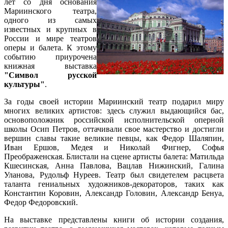
лет со дня основания
Мариинского театра,
одного из самых
известных и крупных в
России и мире театров
оперы и балета. К этому
событию приурочена
книжная выставка
"Символ русской
культуры"
.
За годы своей истории Мариинский театр подарил миру
многих великих артистов: здесь служил выдающийся бас,
основоположник российской исполнительской оперной
школы Осип Петров, оттачивали свое мастерство и достигли
вершин славы такие великие певцы, как Федор Шаляпин,
Иван Ершов, Медея и Николай Фигнер, Софья
Преображенская. Блистали на сцене артисты балета: Матильда
Кшесинская, Анна Павлова, Вацлав Нижинский, Галина
Уланова, Рудольф Нуреев. Театр был свидетелем расцвета
таланта гениальных художников-декораторов, таких как
Константин Коровин, Александр Головин, Александр Бенуа,
Федор Федоровский.
На выставке представлены книги об истории создания,