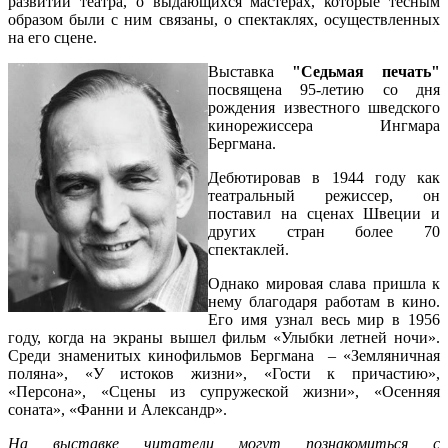
развитии театра, о выдающихся мастерах, которые тесным
образом были с ним связаны, о спектаклях, осуществленных
на его сцене.
Выставка
"Седьмая печать"
посвящена 95-летию со дня
рождения известного шведского
кинорежиссера Ингмара
Бергмана.
Дебютировав в 1944 году как
театральный режиссер, он
поставил на сценах Швеции и
других стран более 70
спектаклей.
Однако мировая слава пришла к
нему благодаря работам в кино.
Его имя узнал весь мир в 1956
году, когда на экраны вышел фильм «Улыбки летней ночи».
Среди знаменитых кинофильмов Бергмана – «Земляничная
поляна», «У истоков жизни», «Гости к причастию»,
«Персона», «Сцены из супружеской жизни», «Осенняя
соната», «Фанни и Александр».
На выставке читатели могут познакомиться с