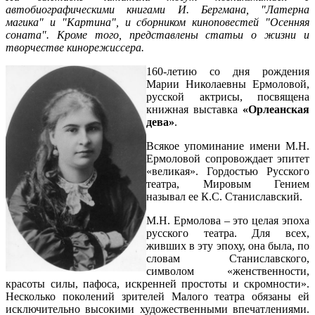
автобиографическими книгами И. Бергмана, "Латерна
магика" и "Картина", и сборником киноповестей "Осенняя
соната". Кроме того, представлены статьи о жизни и
творчестве кинорежиссера.
160-летию со дня рождения
Марии Николаевны Ермоловой,
русской актрисы, посвящена
книжная выставка
«Орлеанская
дева»
.
Всякое упоминание имени М.Н.
Ермоловой сопровождает эпитет
«великая». Гордостью Русского
театра, Мировым Гением
называл ее К.С. Станиславский.
М.Н. Ермолова – это целая эпоха
русского театра. Для всех,
живших в эту эпоху, она была, по
словам Станиславского,
символом «женственности,
красоты силы, пафоса, искренней простоты и скромности».
Несколько поколений зрителей Малого театра обязаны ей
исключительно высокими художественными впечатлениями.