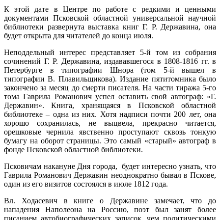
К этой дате в Центре по работе с редкими и ценными
документами Псковской областной универсальной научной
библиотеки развернута выставка книг Г. Р. Державина, она
будет открыта для читателей до конца июля.
Неподдельный интерес представляет 5-й том из собрания
сочинений Г. Р. Державина, издававшегося в 1808-1816 гг. в
Петербурге в типографии Шнора (том 5-й вышел в
типографии В. Плавильщикова). Издание пятитомника было
закончено за месяц до смерти писателя. На части тиража 5-го
тома Гаврила Романович успел оставить свой автограф: «Г.
Державин». Книга, хранящаяся в Псковской областной
библиотеке – одна из них. Хотя надписи почти 200 лет, она
хорошо сохранилась, не выцвела, прекрасно читается,
орешковые чернила явственно проступают сквозь тонкую
бумагу на оборот страницы. Это самый «старый» автограф в
фонде Псковской областной библиотеки.
Псковичам накануне Дня города, будет интересно узнать, что
Гаврила Романович Державин неоднократно бывал в Пскове,
один из его визитов состоялся в июле 1812 года.
Вл. Ходасевич в книге о Державине замечает, что до
нападения Наполеона на Россию, поэт был занят более
писанием автобиографических записок, чем политическими