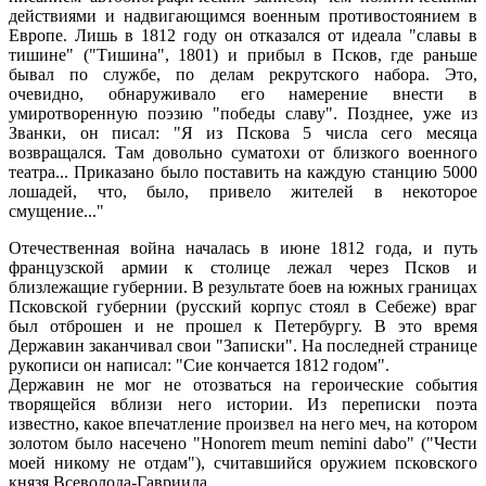
действиями и надвигающимся военным противостоянием в
Европе. Лишь в 1812 году он отказался от идеала "славы в
тишине" ("Тишина", 1801) и прибыл в Псков, где раньше
бывал по службе, по делам рекрутского набора. Это,
очевидно, обнаруживало его намерение внести в
умиротворенную поэзию "победы славу". Позднее, уже из
Званки, он писал: "Я из Пскова 5 числа сего месяца
возвращался. Там довольно суматохи от близкого военного
театра... Приказано было поставить на каждую станцию 5000
лошадей, что, было, привело жителей в некоторое
смущение..."
Отечественная война началась в июне 1812 года, и путь
французской армии к столице лежал через Псков и
близлежащие губернии. В результате боев на южных границах
Псковской губернии (русский корпус стоял в Себеже) враг
был отброшен и не прошел к Петербургу. В это время
Державин заканчивал свои "Записки". На последней странице
рукописи он написал: "Сие кончается 1812 годом".
Державин не мог не отозваться на героические события
творящейся вблизи него истории. Из переписки поэта
известно, какое впечатление произвел на него меч, на котором
золотом было насечено "Honorem meum nemini dabo" ("Чести
моей никому не отдам"), считавшийся оружием псковского
князя Всеволода-Гавриила.