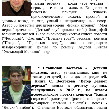
глазами ребенка – когда «все чувства -
первые, все слова – живые». Его детским
повестям присущи живость
приключенческого сюжета, простой и
здравый взгляд на мир, умный и непринужденный юмор.
Автор 30 повестей для детей (серия "Черный котенок", "Мой
первый детектив", "Детский клуб приключений"), биографий
великих писателей. В его библиографическом списке повести
("Фотограф", "Охотник", "Времена года"), рассказы, романы
("Покров", "Пролитая вода"), два киносценария:
четырехсерийный фильм по роману Андрея Битова
"Улетающий Монахов" и др.
* Станислав Востоков
-
детский
писатель,
автор увлекательных книг не
только для детей, но и для их родителей
.
Книга С. Востокова "Ветер делают
деревья" вошла в десятку лучших,
выпущенных в 2012 г
.,
по итогам
всероссийского проекта-конкурса "Книга
года: выбирают дети"
(российский вариант
всемирной премии Сhildren`s Choices -
"Детский выбор"). Станислав Востоков обладатель премии