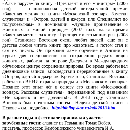
«Алые паруса» за книгу «Президент и его министры» (2006
год), — национальная детской литературной премии
«Заветная мечта» за книги «Московский зоопарк. Заметки
служителя» и «Остров, одетый в джерси, или Специалист по
полуобезьянам» в номинации «Лучшее произведение о
животных и живой природе» (2007 год), малая премия
«Заветная мечта» за книгу «Президент и его министры» (2008
год). Станислав Востоков очень любит зверей, еще он с
детства любил читать книги про животных, а потом стал и
сам их писать. Он проходил даже обучение в Англии на
курсах для специалистов по сохранению редких видов
животных, работал на острове Джерчси в Международном
обучающем центре сохранения природы. Во время работы вёл
дневниковые записи, впоследствии переработанные в книгу
«Остров, одетый в джерси». Кроме того, Станислав Востоков
работал во ВНИИ охраны природы и в Московском зоопарке.
Позднее этот опыт лёг в основу его книги «Московский
зоопарк. Рассказы служителя», переизданной под названием
«Не кормить и не дразнить!». В 2013 году Станислав
Востоков был почетным гостем Недели детской книги в
Пскове – см. подробнее
http://bibliopskov.ru/ndk2013.htm
В разные годы в фестивале принимали участие
зарубежные гости
: славист из Германии Томас Вебер,
писатель, профессор Кембриджского университета И.А.