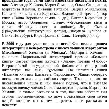
прошедшие годы были такие известные писатели и поэты,
как
: Александр Кабаков, Мария Семенова, Ольга Славникова,
Маргарита Хемлин, Виталий Пуханов, Вацлав Михальский,
Павел Фокин, Татьяна Веденская, Владимир Потресов (автор
книг «Тайна Вороньего камня» и др.); Виктор Кирюшин (г.
Москва, автор сборников «Стезя», «Чередование тьмы и
света», «Накануне снега и любви»), Лидия Сычева
(Гражданский литературный форум), Людмила Бубнова (г.
Санкт-Петербург), Кира Грозная (г. Санкт-Петербург) и др.
В 2009 году для участников и гостей Фестиваля прошел
литературный вечер-встреча с писательницей Маргаритой
Михайловной Хемлин (г. Москва
). Маргарита Хемлин -
финалист Национальной литературной премии «Большая
книга», лауреат премии журнала «Знамя», премии «Глобус»
Всероссийской государственной библиотеки иностранной
литературы им. М.И. Рудомино. Ею написаны книги
«Великая княгиня Елизавета Федоровна», «Живая очередь»,
посвященная жизни российских евреев. Тема не новая, но
писательница нашла к ней новый подход, что и вызвало
высокую оценку членов Совета экспертов премии. Маргарита
Хемлин не только рассказала о том, как она работает над
своими произведениями, но даже представила свой музей
вещей, которые мы можем встретить в ее рассказах и
повестях.