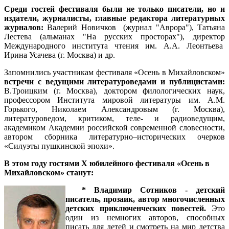
Среди гостей фестиваля были не только писатели, но и
издатели, журналисты, главные редактора литературных
журналов:
Валерий Новичков (журнал "Аврора"), Татьяна
Лестева (альманах "На русских просторах"), директор
Международного института чтения им. А.А. Леонтьева
Ирина Усачева (г. Москва) и др.
Запомнились участникам фестиваля «Осень в Михайловском»
встречи с ведущими литературоведами и публицистами:
В.Троицким (г. Москва), доктором филологических наук,
профессором Института мировой литературы им. А.М.
Горького, Николаем Александровым (г. Москва),
литературоведом, критиком, теле- и радиоведущим,
академиком Академии российской современной словесности,
автором сборника литературно–исторических очерков
«Силуэты пушкинской эпохи».
В этом году гостями
X
юбилейного фестиваля «Осень в
Михайловском» станут:
* Владимир Сотников - детский
писатель, прозаик, автор многочисленных
детских приключенческих повестей.
Это
один из немногих авторов, способных
писать для детей и смотреть на мир детства