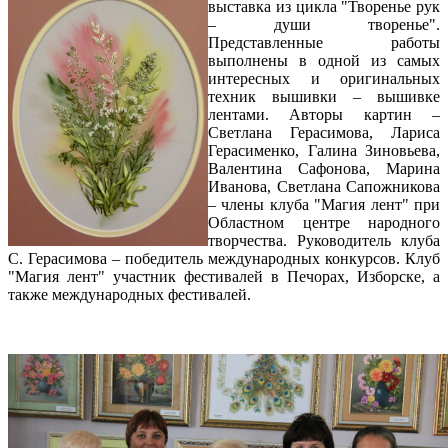
выставка из цикла "Творенье рук
– души творенье".
Представленные работы
выполнены в одной из самых
интересных и оригинальных
техник вышивки – вышивке
лентами. Авторы картин –
Светлана Герасимова, Лариса
Герасименко, Галина Зиновьева,
Валентина Сафонова, Марина
Иванова, Светлана Сапожникова
– члены клуба "Магия лент" при
Областном центре народного
творчества. Руководитель клуба
С. Герасимова – победитель международных конкурсов. Клуб
"Магия лент" участник фестивалей в Печорах, Изборске, а
также международных фестивалей.