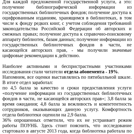
Для каждой предложенной государственной услуги, а это:
получение библиографической информации из
государственных библиотечных фондов; получение доступа к
оцифрованным изданиям, хранящимся в библиотеках, в том
числе к фонду редких книг, с учетом соблюдения требований
законодательства Российской Федерации об авторских и
смежных правах; получение доступа к справочно-поисковому
аппарату библиотек, базам данных; получение информации из
государственных библиотечных фондов в части, не
касающейся авторских прав, - мы получили значимые
цифровые рекомендации к действию.
Наиболее активными и беспристрастными участниками
исследования стали читатели
отдела абонемента - 19%
.
Напомним, все оценки выставлялись по пятибалльной шкале.
В итоге отдел заработал:
по 4,5 балла за качество и сроки предоставления услуги
«получение информации из государственных библиотечных
фондов в части, не касающейся авторских прав»; 3,8 балла за
время ожидания; 4,8 балла за вежливость и компетентность
сотрудников, оказывающих данную услугу. Комфортность
отдела библиотеки оценили на 2,9 балла.
36% опрошенных отметили, что их не устраивает режим
работы ПОУНБ. Здесь стоит пояснить, что исследование
стартовало в августе 2013 года, когда библиотека работала по