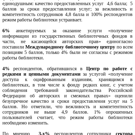
единодушным: качество предоставленных услуг
4,6 балла;
5
баллов за сроки предоставления услуг; за вежливость и
компетентность сотрудников 4,8 балла и 100% респондентов
режим работы библиотеки устраивает.
6%
анкетируемых за оказание услуги «получение
информации из государственных библиотечных фондов в
части, не касающейся авторских прав» единогласно
поставили
Международному библиотечному центру
по всем
позициям 5 баллов, только 4% были не согласны с режимом
работы библиотеки.
4%
респондентов, обратившихся в
Центр по работе с
редкими и ценными документами
за услугой «получение
доступа к оцифрованным изданиям, хранящимся в
библиотеках, в том числе к фонду редких книг, с учетом
соблюдения требований законодательства Российской
Федерации об авторских и смежных правах» оценили
безупречное качество и сроки предоставления услуг на 5
баллов. Но отметили, что вежливость и компетентность
сотрудников не выше 4,9 баллов. 1% опрошенных
пользователей считает, что режим работы библиотеки
необходимо изменить.
По мнению
3-х%
респондентов сотрудники
сектора