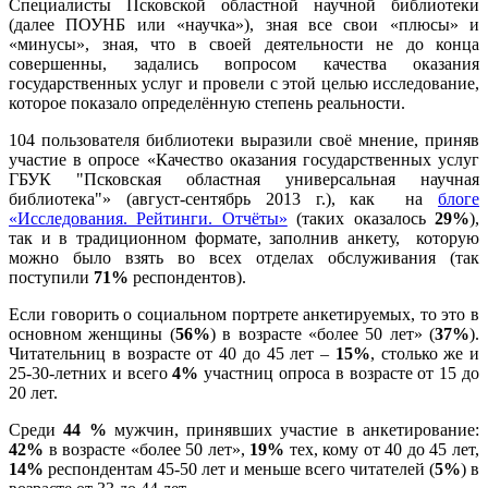
Специалисты Псковской областной научной библиотеки
(далее ПОУНБ или «научка»), зная все свои «плюсы» и
«минусы», зная, что в своей деятельности не до конца
совершенны, задались вопросом качества оказания
государственных услуг и провели с этой целью исследование,
которое показало определённую степень реальности.
104 пользователя библиотеки выразили своё мнение, приняв
участие в опросе «Качество оказания государственных услуг
ГБУК "Псковская областная универсальная научная
библиотека"» (август-сентябрь 2013 г.), как
на
блоге
«Исследования. Рейтинги. Отчёты»
(таких оказалось
29%
),
так и в традиционном формате, заполнив анкету,
которую
можно было взять во всех отделах обслуживания (так
поступили
71%
респондентов).
Если говорить о социальном портрете анкетируемых, то это в
основном женщины (
56%
) в возрасте «более 50 лет» (
37%
).
Читательниц в возрасте от 40 до 45 лет –
15%
, столько же и
25-30-летних и всего
4%
участниц опроса в возрасте от 15 до
20 лет.
Среди
44 %
мужчин, принявших участие в анкетирование:
42%
в возрасте «более 50 лет»,
19%
тех, кому от 40 до 45 лет,
14%
респондентам 45-50 лет и меньше всего читателей (
5%
) в