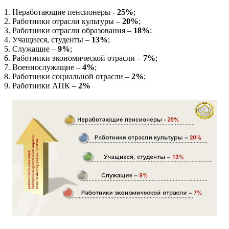
1. Неработающие пенсионеры -
25%
;
2. Работники отрасли культуры –
20%
;
3. Работники отрасли образования –
18%
;
4. Учащиеся, студенты –
13%
;
5. Служащие –
9%
;
6. Работники экономической отрасли –
7%
;
7. Военнослужащие –
4%
;
8. Работники социальной отрасли –
2%
;
9. Работники АПК –
2%