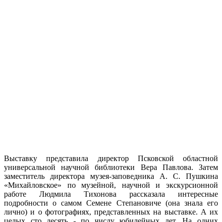
Выставку представила директор Псковской областной
универсальной научной библиотеки Вера Павлова. Затем
заместитель директора музея-заповедника А. С. Пушкина
«Михайловское» по музейной, научной и экскурсионной
работе Людмила Тихонова рассказала интересные
подробности о самом Семене Степановиче (она знала его
лично) и о фотографиях, представленных на выставке. А их
целых сто десять - по числу юбилейных лет. На одних