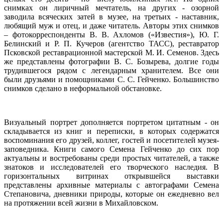
снимках он лиричный мечтатель, на других - озорной
заводила всяческих затей в музее, на третьих - наставник,
любящий муж и отец, и даже читатель. Авторы этих снимков
– фотокорреспонденты В. В. Ахломов («Известия»), Ю. Г.
Белинский и Р. П. Кучеров (агентство ТАСС), реставратор
Псковской реставрационной мастерской М. И. Семенов. Здесь
же представлены фотографии В. С. Бозырева, долгие годы
трудившегося рядом с легендарным хранителем. Все они
были друзьями и помощниками С. С. Гейченко. Большинство
снимков сделано в неформальной обстановке.
Визуальный портрет дополняется портретом цитатным - он
складывается из книг и переписки, в которых содержатся
воспоминания его друзей, коллег, гостей и посетителей музея-
заповедника. Книги самого Семена Гейченко до сих пор
актуальны и востребованы среди простых читателей, а также
знатоков и исследователей его творческого наследия. В
горизонтальных витринах открывшейся выставки
представлены архивные материалы с автографами Семена
Степановича, дневники природы, которые он ежедневно вел
на протяжении всей жизни в Михайловском.