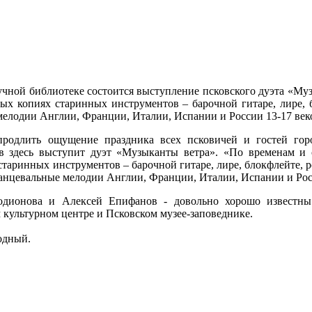
аучной библиотеке состоится выступление псковского дуэта «Му
ых копиях старинных инструментов – барочной гитаре, лире, б
мелодии Англии, Франции, Италии, Испании и России 13-17 век
продлить ощущение праздника всех псковичей и гостей горо
ов здесь выступит дуэт «Музыканты ветра». «По временам и
старинных инструментов – барочной гитаре, лире, блокфлейте, 
танцевальные мелодии Англии, Франции, Италии, Испании и Росс
одионова и Алексей Епифанов - довольно хорошо известны
 культурном центре и Псковском музее-заповеднике.
одный.