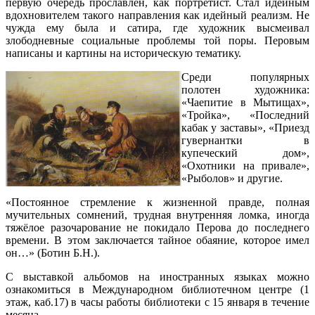
первую очередь прославлен, как портретист. Стал идейным
вдохновителем такого направления как идейный реализм. Не
чужда ему была и сатира, где художник высмеивал
злободневные социальные проблемы той поры. Перовым
написаны и картины на историческую тематику.
Среди популярных
полотен художника:
«Чаепитие в Мытищах»,
«Тройка», «Последний
кабак у заставы», «Приезд
гувернантки в
купеческий дом»,
«Охотники на привале»,
«Рыболов» и другие.
«Постоянное стремление к жизненной правде, полная
мучительных сомнений, трудная внутренняя ломка, иногда
тяжёлое разочарование не покидало Перова до последнего
времени. В этом заключается тайное обаяние, которое имел
он…» (Ботин Б.Н.).
С выставкой альбомов на иностранных языках можно
ознакомиться в Международном библиотечном центре (1
этаж, каб.17) в часы работы библиотеки с 15 января в течение
месяца.