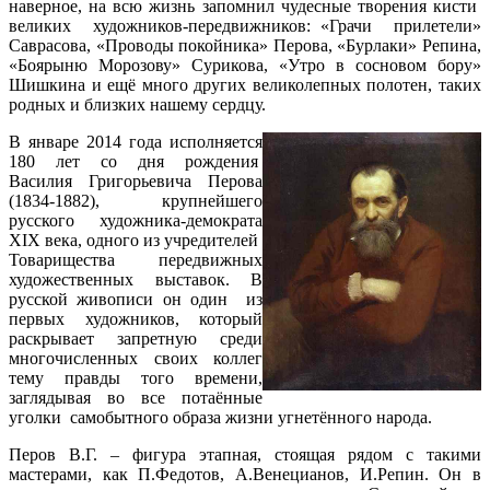
наверное, на всю жизнь запомнил чудесные творения кисти
великих художников-передвижников: «Грачи прилетели»
Саврасова, «Проводы покойника» Перова, «Бурлаки» Репина,
«Боярыню Морозову» Сурикова, «Утро в сосновом бору»
Шишкина и ещё много других великолепных полотен, таких
родных и близких нашему сердцу.
В январе 2014 года исполняется
180 лет со дня рождения
Василия Григорьевича Перова
(1834-1882), крупнейшего
русского художника-демократа
XIX века, одного из учредителей
Товарищества передвижных
художественных выставок. В
русской живописи он один из
первых художников, который
раскрывает запретную среди
многочисленных своих коллег
тему правды того времени,
заглядывая во все потаённые
уголки самобытного образа жизни угнетённого народа.
Перов В.Г. – фигура этапная, стоящая рядом с такими
мастерами, как П.Федотов, А.Венецианов, И.Репин. Он в