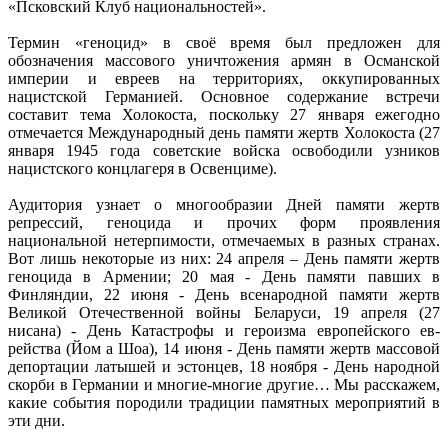
«Псковский Клуб национальностей».
Термин «геноцид» в своё время был предложен для
обозначения массового уничтожения армян в Османской
империи и евреев на территориях, оккупированных
нацистской Германией. Основное содержание встречи
составит тема Холокоста, поскольку 27 января ежегодно
отмечается Международный день памяти жертв Холокоста (27
января 1945 года советские войска освободили узников
нацистского концлагеря в Освенциме).
Аудитория узнает о многообразии Дней памяти жертв
репрессий, геноцида и прочих форм проявления
национальной нетерпимости, отмечаемых в разных странах.
Вот лишь некоторые из них: 24 апреля – День памяти жертв
геноцида в Армении; 20 мая - День памяти павших в
Финляндии, 22 июня - День всенародной памяти жертв
Великой Отечественной войны Беларуси, 19 апреля (27
нисана) - День Катастрофы и героизма европейского ев-
рейства (Йом а Шоа), 14 июня - День памяти жертв массовой
депортации латышей и эстонцев, 18 ноября - День народной
скорби в Германии и многие-многие другие… Мы расскажем,
какие события породили традиции памятных мероприятий в
эти дни.