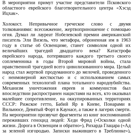
В мероприятии примут участие представители Псковского
областного еврейского благотворительного центра «Хэсэд
Ицхак».
Холокост. Непривычное греческое слово с двумя
толкованиями: всесожжение, жертвоприношение с помощью
огня. Думал ли лауреат Нобелевской премии американский
писатель Эли Визель, что метафора, оброненная им в 1963
году в статье об Освенциме, станет символом одной их
величайших трагедий двадцатого века? Катастрофа
еврейского народа, потерявшего каждого третьего своего
соплеменника в годы Второй мировой войны, стала
нравственной трагедией всего цивилизованного мира. Целый
народ стал жертвой продуманного до мелочей, проведенного
с неимоверной жесткостью и с использованием самых
современных технологий плана тотального народоубийства.
Механизм уничтожения евреев и коммунистов был
впоследствии распространен нацистами на всех, кто оказывал
малейшее сопротивление, на оккупированных территориях
СССР: Рижское гетто, Бабий Яр в Киеве, Понарами в
Вильнюсе, Девятый Форт в Каунасе, а также в лагерях смерти.
На мероприятии прозвучат фрагменты из книг воспоминаний
переживших геноцид людей: Хеди Фрид («Осколки одной
жизни. Дорога в Освенцим и обратно»), Рихарда Глацара («Ад
за зеленой изгородью. Записки выжившего в Треблинке»),