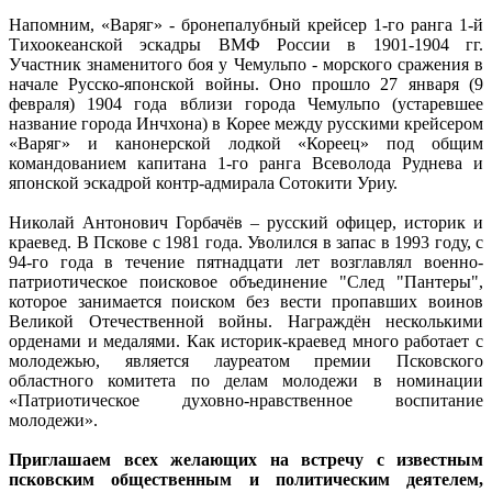
Напомним, «Варяг» - бронепалубный крейсер 1-го ранга 1-й
Тихоокеанской эскадры ВМФ России в 1901-1904 гг.
Участник знаменитого боя у Чемульпо - морского сражения в
начале Русско-японской войны. Оно прошло 27 января (9
февраля) 1904 года вблизи города Чемульпо (устаревшее
название города Инчхона) в Корее между русскими крейсером
«Варяг» и канонерской лодкой «Кореец» под общим
командованием капитана 1-го ранга Всеволода Руднева и
японской эскадрой контр-адмирала Сотокити Уриу.
Николай Антонович Горбачёв – русский офицер, историк и
краевед. В Пскове с 1981 года. Уволился в запас в 1993 году, с
94-го года в течение пятнадцати лет возглавлял военно-
патриотическое поисковое объединение "След "Пантеры",
которое занимается поиском без вести пропавших воинов
Великой Отечественной войны. Награждён несколькими
орденами и медалями. Как историк-краевед много работает с
молодежью, является лауреатом премии Псковского
областного комитета по делам молодежи в номинации
«Патриотическое духовно-нравственное воспитание
молодежи».
Приглашаем всех желающих на встречу с известным
псковским общественным и политическим деятелем,