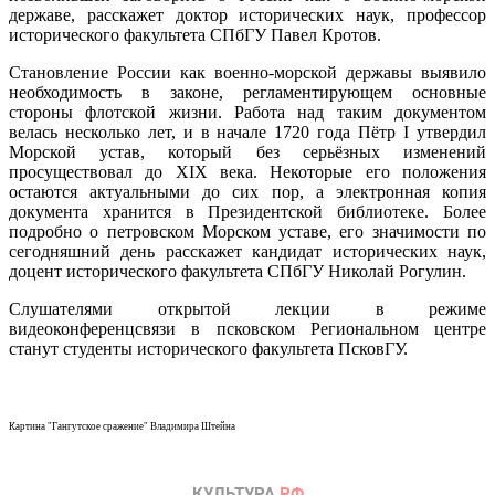
державе, расскажет доктор исторических наук, профессор
исторического факультета СПбГУ Павел Кротов.
Становление России как военно-морской державы выявило
необходимость в законе, регламентирующем основные
стороны флотской жизни. Работа над таким документом
велась несколько лет, и в начале 1720 года Пётр I утвердил
Морской устав, который без серьёзных изменений
просуществовал до XIX века. Некоторые его положения
остаются актуальными до сих пор, а электронная копия
документа хранится в Президентской библиотеке. Более
подробно о петровском Морском уставе, его значимости по
сегодняшний день расскажет кандидат исторических наук,
доцент исторического факультета СПбГУ Николай Рогулин.
Слушателями открытой лекции в режиме
видеоконференцсвязи в псковском Региональном центре
станут студенты исторического факультета ПсковГУ.
Картина "Гангутское сражение" Владимира Штейна