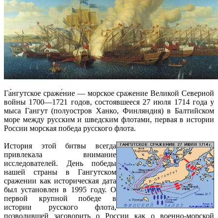
Га́нгутское сраже́ние — морское сражение Великой Северной
войны 1700—1721 годов, состоявшееся 27 июля 1714 года у
мыса Гангут (полуостров Ханко, Финляндия) в Балтийском
море между русским и шведским флотами, первая в истории
России морская победа русского флота.
История этой битвы всегда
привлекала внимание
исследователей. День победы
нашей страны в Гангутском
сражении как историческая дата
был установлен в 1995 году. О
первой крупной победе в
истории русского флота,
позволившей заговорить о России как о военно-морской