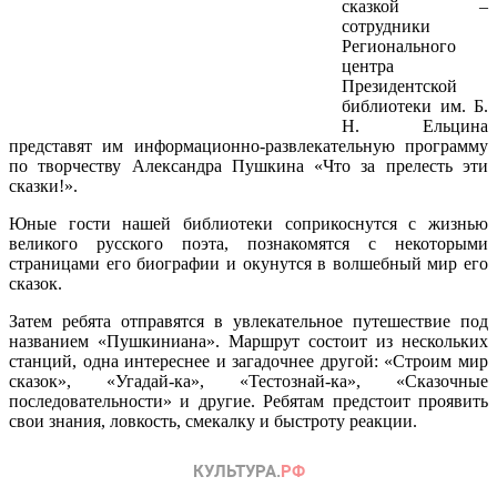
сказкой –
сотрудники
Регионального
центра
Президентской
библиотеки им. Б.
Н. Ельцина
представят им информационно-развлекательную программу
по творчеству Александра Пушкина «Что за прелесть эти
сказки!».
Юные гости нашей библиотеки соприкоснутся с жизнью
великого русского поэта, познакомятся с некоторыми
страницами его биографии и окунутся в волшебный мир его
сказок.
Затем ребята отправятся в увлекательное путешествие под
названием «Пушкиниана». Маршрут состоит из нескольких
станций, одна интереснее и загадочнее другой: «Строим мир
сказок», «Угадай-ка», «Тестознай-ка», «Сказочные
последовательности» и другие. Ребятам предстоит проявить
свои знания, ловкость, смекалку и быстроту реакции.